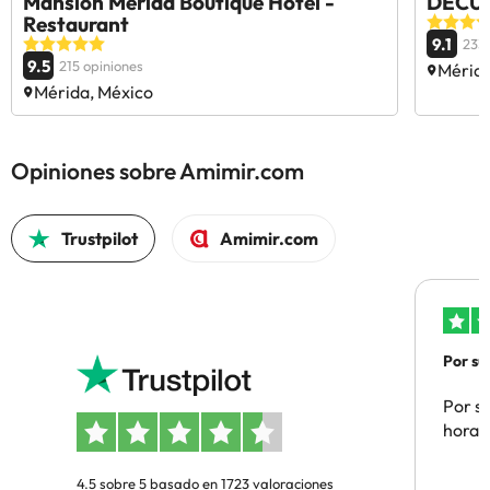
Mansión Mérida Boutique Hotel -
DECU
Restaurant
9.1
233 
9.5
215 opiniones
Mérida
Mérida, México
Opiniones sobre Amimir.com
Trustpilot
Amimir.com
Por su
Por su
hora 
4.5 sobre 5 basado en 1723 valoraciones