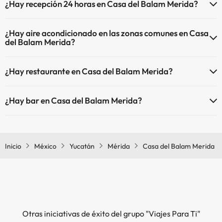
¿Hay recepción 24 horas en Casa del Balam Merida?
(algunas pueden ser de pago).
Piscina al aire libre (toda la temporada)
Sí, Casa del Balam Merida tiene recepción 24 horas.
Masajista
¿Hay aire acondicionado en las zonas comunes en Casa
del Balam Merida?
Sí, Casa del Balam Merida tiene aire acondicionado en las zonas
¿Hay restaurante en Casa del Balam Merida?
comunes.
Sí, Casa del Balam Merida tiene restaurante.
¿Hay bar en Casa del Balam Merida?
Sí, Casa del Balam Merida tiene bar.
Inicio
México
Yucatán
Mérida
Casa del Balam Merida
Otras iniciativas de éxito del grupo "Viajes Para Ti"