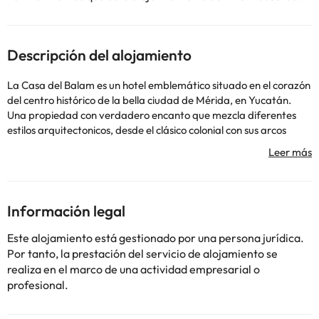
Descripción del alojamiento
La Casa del Balam es un hotel emblemático situado en el corazón
del centro histórico de la bella ciudad de Mérida, en Yucatán.
Una propiedad con verdadero encanto que mezcla diferentes
estilos arquitectonicos, desde el clásico colonial con sus arcos
moriscos, pisos de mármol y de pasta, detalles art decó y objetos
precolombinos que lo hacen único. La estrategica ubicación les
permitirá caminar a los museos, parques, iglesias y mercados
más importantes así como participar diariamente en los eventos
culturales organizados gratuitamente, por la municipalidad. Su
Información legal
cálido y amable personal le recibirá con gusto, y le compartirán
su conocimiento sobre todo lo que hay para hacer en las
Este alojamiento está gestionado por una persona jurídica.
inmediaciones. La propiedad cuenta con recepción, restaurante-
Por tanto, la prestación del servicio de alojamiento se
bar climatizado, acceso gratuito a Internet, servicio a la
realiza en el marco de una actividad empresarial o
habitación, lavandería, cambio de divisas, tienda de
profesional.
conveniencia, boutique y un pequeño centro de negocios así cómo
acceso a parking público con costo adicional.