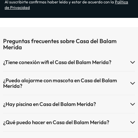
Al suscribirte confirmas haber leído y estar de acuerdo con la
Política
de Privacidad
Preguntas frecuentes sobre Casa del Balam
Merida
¿Tiene conexión wifi el Casa del Balam Merida?
El Casa del Balam Merida dispone de Wi-Fi.
¿Puedo alojarme con mascota en Casa del Balam
Merida?
En Casa del Balam Merida no se admiten mascotas.
¿Hay piscina en Casa del Balam Merida?
Sí, Casa del Balam Merida tiene piscina (este servicio puede ser de
¿Qué puedo hacer en Casa del Balam Merida?
pago) Aquí tienes más info sobre la piscina y otras instalaciones.
El Casa del Balam Merida dispone de las siguientes actividades
Piscina al aire libre (temporada de verano)