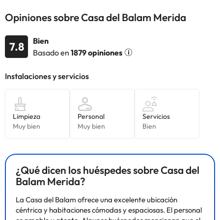
Opiniones sobre Casa del Balam Merida
Algunos de los servicios detallados pueden ser de pago. Puedes
Bien
7.8
consultar sus tarifas directamente en el establecimiento. Toda la
Basado en
1879 opiniones
información de esta ficha está sujeta a cambios por parte del
alojamiento. Si tienes dudas, contáctanos.
¿Qué dicen los huéspedes sobre Casa del
Balam Merida?
La Casa del Balam ofrece una excelente ubicación
céntrica y habitaciones cómodas y espaciosas. El personal