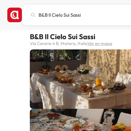
Busca
ciudad,
hotel
o
B&B Il Cielo Sui Sassi
destino
Via Cererie 4 B, Matera, Italia
Ver en mapa