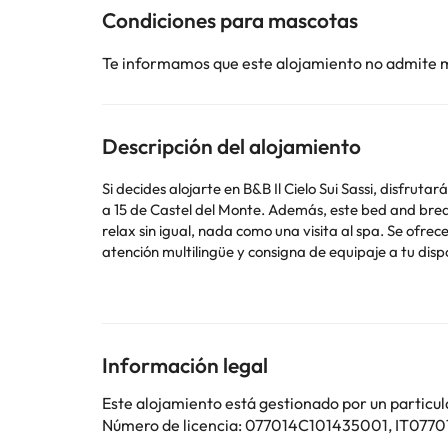
Condiciones para mascotas
Te informamos que este alojamiento no admite 
Descripción del alojamiento
Si decides alojarte en B&B Il Cielo Sui Sassi, disfruta
a 15 de Castel del Monte. Además, este bed and breakfast con spa se encuentra a 0,6 km de Convento de San Agustino y a 0,9 km de Iglesia de San Juan Bautista. Para un
relax sin igual, nada como una visita al spa. Se ofrec
atención multilingüe y consigna de equipaje a tu di
(ida y vuelta) (disponible las 24 horas) y aparcamient
desayuno típico de la región gratuito todos los días
plana. Las habitaciones disponen de balcón o patio. 
televisor con canales por satélite. Entre las comodida
Información legal
Este alojamiento está gestionado por un particul
Número de licencia: 077014C101435001, IT077
Algunos de los servicios detallados pueden ser de pag