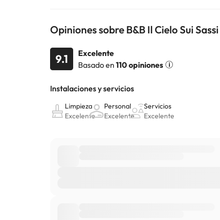
cambios por parte del alojamiento. Si tienes dudas, 
Opiniones sobre B&B Il Cielo Sui Sassi
Excelente
9.1
Basado en
110 opiniones