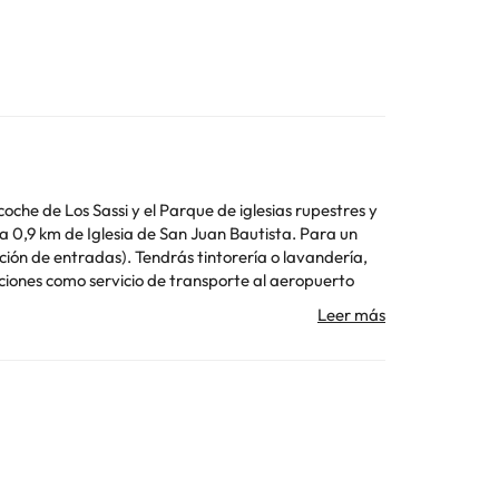
 coche de Los Sassi y el Parque de iglesias rupestres y
ición de entradas). Tendrás tintorería o lavandería,
iones como servicio de transporte al aeropuerto
nte a tu disposición para comer algo. Se ofrece un
as equipadas con chimenea y televisión de pantalla
tuyos; también podrás ver tu programa favorito en el
icio de limpieza disponible todos los días.
Toda la información de esta ficha está sujeta a