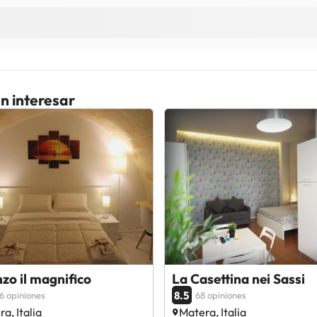
n interesar
zo il magnifico
La Casettina nei Sassi
8.5
6 opiniones
68 opiniones
a, Italia
Matera, Italia