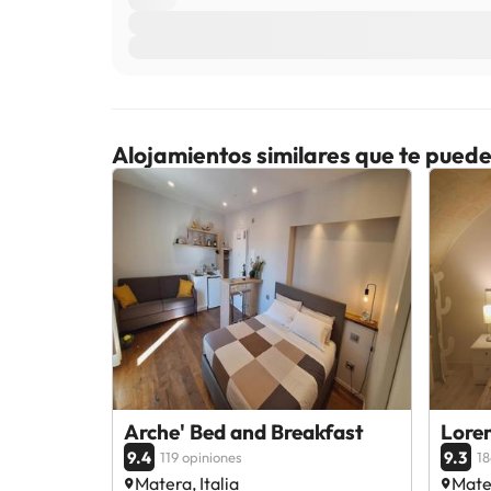
Alojamientos similares que te puede
Arche' Bed and Breakfast
Loren
9.4
9.3
119 opiniones
18
Matera, Italia
Mater