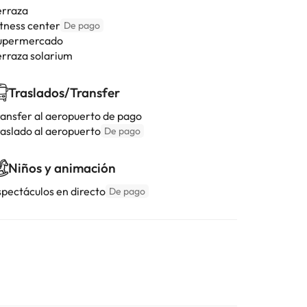
erraza
itness center
De pago
upermercado
erraza solarium
Traslados/Transfer
ransfer al aeropuerto de pago
raslado al aeropuerto
De pago
Niños y animación
spectáculos en directo
De pago