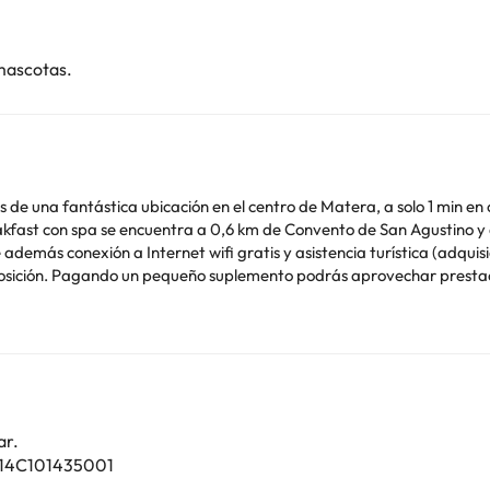
mascotas.
rás de una fantástica ubicación en el centro de Matera, a solo 1 min en
e además conexión a Internet wifi gratis y asistencia turística (adquis
sposición. Pagando un pequeño suplemento podrás aprovechar prestac
o sin asistencia gratuito. En B&B Il Cielo Sui Sassi tienes un restaura
 de 7:30 a 10:00. Reserva una de las 2 habitaciones climatizadas, tod
La conexión a Internet wifi gratis te mantendrá en contacto con los 
des, se incluyen caja fuerte y periódicos gratuitos, además de un serv
ar.
014C101435001
o. Puedes consultar sus tarifas directamente en el establecimiento. 