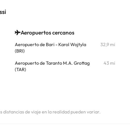
ssi
Aeropuertos cercanos
i
Aeropuerto de Bari - Karol Wojtyla
32,9 mi
i
(BRI)
i
Aeropuerto de Taranto M.A. Grottag
43 mi
(TAR)
i
i
i
as distancias de viaje en la realidad pueden variar.