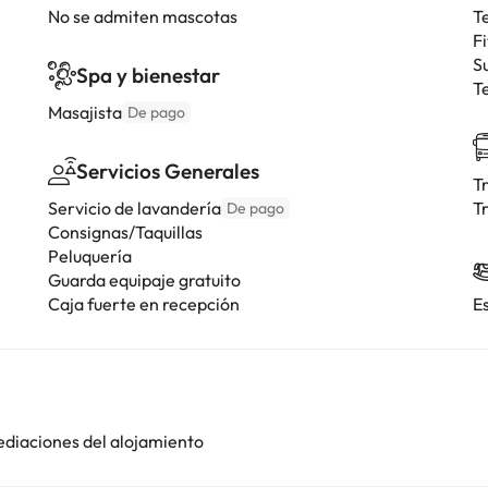
No se admiten mascotas
T
F
S
Spa y bienestar
T
Masajista
De pago
Servicios Generales
T
Servicio de lavandería
T
De pago
Consignas/Taquillas
Peluquería
Guarda equipaje gratuito
Caja fuerte en recepción
E
ediaciones del alojamiento