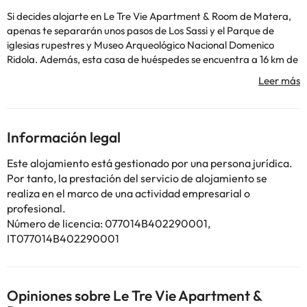
Si decides alojarte en Le Tre Vie Apartment & Room de Matera,
apenas te separarán unos pasos de Los Sassi y el Parque de
iglesias rupestres y Museo Arqueológico Nacional Domenico
Ridola. Además, esta casa de huéspedes se encuentra a 16 km de
Castel del Monte y a 0,1 km de Iglesia de Santa María de Idris.
Aprovecha los prácticos servicios que se te ofrecen, como
conexión a Internet wifi gratis o asistencia turística (adquisición
de entradas). Disfruta de una agradable estancia en una de las 2
habitaciones con televisión de pantalla plana. Las habitaciones
Información legal
disponen de balcón o patio. La conexión a Internet de alta
velocidad por cable (gratuita) te mantendrá en contacto con los
Este alojamiento está gestionado por una persona jurídica.
tuyos; también podrás ver tu programa favorito en el televisor
Por tanto, la prestación del servicio de alojamiento se
con canales por cable. El baño privado con ducha está provisto
realiza en el marco de una actividad empresarial o
de artículos de higiene personal gratuitos y secadores de pelo.
profesional.
Número de licencia: 077014B402290001,
IT077014B402290001
Algunos de los servicios detallados pueden ser de pago. Puedes
consultar sus tarifas directamente en el establecimiento. Toda la
Opiniones sobre Le Tre Vie Apartment &
información de esta ficha está sujeta a cambios por parte del