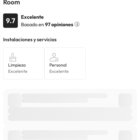
Room
alojamiento. Si tienes dudas, contáctanos.
Excelente
9.7
Basado en
97 opiniones