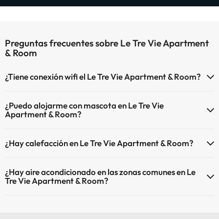
Preguntas frecuentes sobre Le Tre Vie Apartment
& Room
¿Tiene conexión wifi el Le Tre Vie Apartment & Room?
El Le Tre Vie Apartment & Room dispone de Wi-Fi.
¿Puedo alojarme con mascota en Le Tre Vie
Apartment & Room?
En Le Tre Vie Apartment & Room se admiten mascotas (previa
¿Hay calefacción en Le Tre Vie Apartment & Room?
petición y de pago directo en hotel). Consulta las condiciones.
Sí, Le Tre Vie Apartment & Room tiene calefacción en las zonas
¿Hay aire acondicionado en las zonas comunes en Le
comunes.
Tre Vie Apartment & Room?
Sí, Le Tre Vie Apartment & Room tiene aire acondicionado en las
zonas comunes.