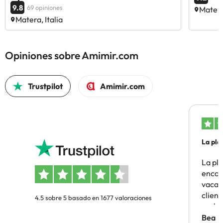
9.8
69 opiniones
Matera,
Matera, Italia
Opiniones sobre Amimir.com
Trustpilot
Amimir.com
La pla
La pl
encon
vacaci
clien
4.5 sobre 5 basado en 1677 valoraciones
probl
antes.
Bea