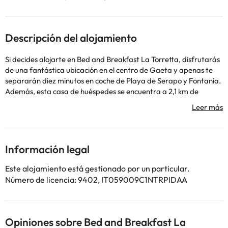
Descripción del alojamiento
Si decides alojarte en Bed and Breakfast La Torretta, disfrutarás
de una fantástica ubicación en el centro de Gaeta y apenas te
separarán diez minutos en coche de Playa de Serapo y Fontania.
Además, esta casa de huéspedes se encuentra a 2,1 km de
Parque regional de la ribera de Ulises y a 2,2 km de Grotta del
turco. Con una terraza donde descansar y comodidades como
conexión a Internet wifi gratis y asistencia turística (adquisición
de entradas), ¡no te faltará de nada! Hay un aparcamiento sin
asistencia gratuito disponible. En Bed and Breakfast La Torretta
Información legal
tienes un snack bar o delicatessen a tu disposición. Se ofrece un
desayuno típico de la región gratuito. Te sentirás como en tu
Este alojamiento está gestionado por un particular.
propia casa en cualquiera de las 3 habitaciones con aire
Número de licencia: 9402, IT059009C1NTRPIDAA
acondicionado y televisión de pantalla plana. La conexión a
Internet wifi gratis te mantendrá en contacto con los tuyos;
también podrás ver tu programa favorito en el televisor con
canales por cable. El baño privado con ducha está provisto de
Opiniones sobre Bed and Breakfast La