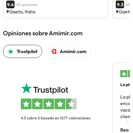
9.4
9.3
28 opiniones
65 o
Gaeta, Italia
Gaeta, 
Opiniones sobre Amimir.com
Trustpilot
Amimir.com
La pla
La pl
encon
vacaci
clien
4.5 sobre 5 basado en 1677 valoraciones
probl
antes.
Bea