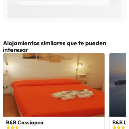
Alojamientos similares que te pueden
interesar
B&B Cassiopea
B&B L