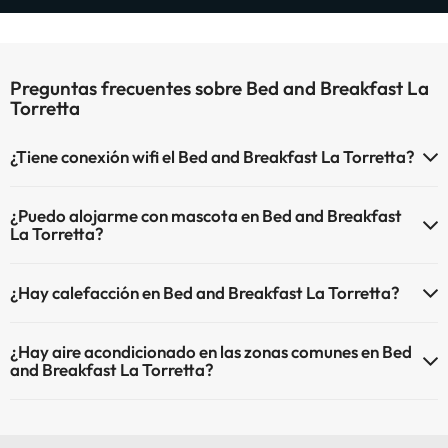
Preguntas frecuentes sobre Bed and Breakfast La
Torretta
¿Tiene conexión wifi el Bed and Breakfast La Torretta?
El Bed and Breakfast La Torretta dispone de Wi-Fi.
¿Puedo alojarme con mascota en Bed and Breakfast
La Torretta?
En Bed and Breakfast La Torretta no se admiten mascotas.
¿Hay calefacción en Bed and Breakfast La Torretta?
Sí, Bed and Breakfast La Torretta tiene calefacción en las zonas
¿Hay aire acondicionado en las zonas comunes en Bed
comunes.
and Breakfast La Torretta?
Sí, Bed and Breakfast La Torretta tiene aire acondicionado en las
zonas comunes.