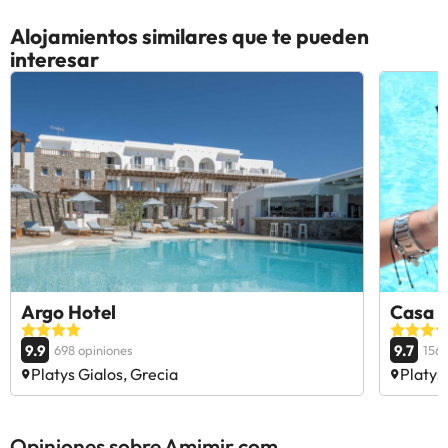
Alojamientos similares que te pueden
interesar
Argo Hotel
Casa 
9.9
9.7
698 opiniones
156 
Platys Gialos, Grecia
Platys
Opiniones sobre Amimir.com