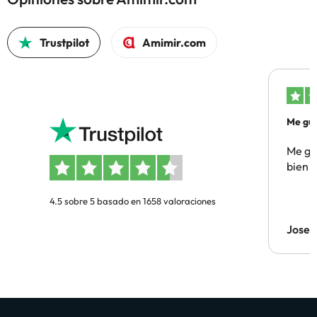
Trustpilot
Amimir.com
Me gus
Me gus
bien
4.5 sobre 5 basado en 1658 valoraciones
Jose