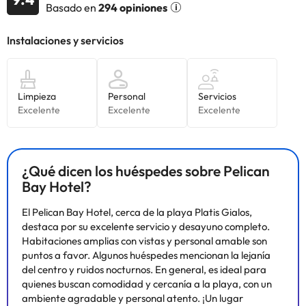
Basado en
294 opiniones
podrá encontrar una piscina, un bar de aperitivos y una terraza
para tomar el sol, dotada de tumbonas y sombrillas. También
tendrá a su disposición una sauna y servicio de masajes. Los
huéspedes que quieran realizar algo de ejercicio o mantenerse en
forma, podrán usar el gimnasio del propio hotel.
Algunos de los servicios detallados pueden ser de pago. Puedes
consultar sus tarifas directamente en el establecimiento. Toda la
información de esta ficha está sujeta a cambios por parte del
¿Qué dicen los huéspedes sobre Pelican
alojamiento. Si tienes dudas, contáctanos.
Bay Hotel?
El Pelican Bay Hotel, cerca de la playa Platis Gialos,
destaca por su excelente servicio y desayuno completo.
Habitaciones amplias con vistas y personal amable son
puntos a favor. Algunos huéspedes mencionan la lejanía
del centro y ruidos nocturnos. En general, es ideal para
quienes buscan comodidad y cercanía a la playa, con un
ambiente agradable y personal atento. ¡Un lugar