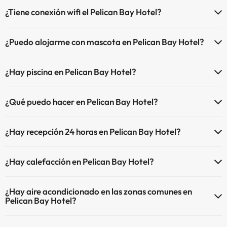
¿Tiene conexión wifi el Pelican Bay Hotel?
El Pelican Bay Hotel dispone de Wi-Fi.
¿Puedo alojarme con mascota en Pelican Bay Hotel?
En Pelican Bay Hotel no se admiten mascotas.
¿Hay piscina en Pelican Bay Hotel?
Sí, Pelican Bay Hotel tiene piscina (este servicio puede ser de pago)
¿Qué puedo hacer en Pelican Bay Hotel?
Aquí tienes más info sobre la piscina y otras instalaciones.
El Pelican Bay Hotel dispone de las siguientes actividades (algunas
Piscina al aire libre (temporada de verano)
¿Hay recepción 24 horas en Pelican Bay Hotel?
pueden ser de pago).
Piscina al aire libre (toda la temporada)
Sí, Pelican Bay Hotel tiene recepción 24 horas.
Masajista
¿Hay calefacción en Pelican Bay Hotel?
Sí, Pelican Bay Hotel tiene calefacción en las zonas comunes.
¿Hay aire acondicionado en las zonas comunes en
Pelican Bay Hotel?
Sí, Pelican Bay Hotel tiene aire acondicionado en las zonas comunes.