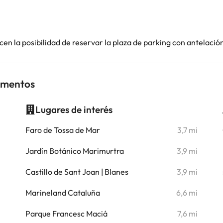
en la posibilidad de reservar la plaza de parking con antelació
tamentos
Lugares de interés
i
Faro de Tossa de Mar
3,7 mi
i
Jardín Botánico Marimurtra
3,9 mi
i
Castillo de Sant Joan | Blanes
3,9 mi
i
Marineland Cataluña
6,6 mi
i
Parque Francesc Maciá
7,6 mi