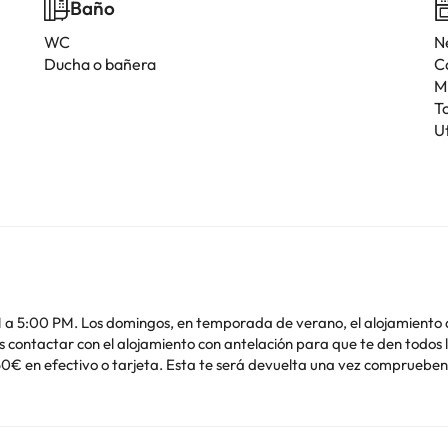
Baño
WC
N
Ducha o bañera
C
M
T
U
a 5:00 PM. Los domingos, en temporada de verano, el alojamiento di
 contactar con el alojamiento con antelación para que te den todos l
0€ en efectivo o tarjeta. Esta te será devuelta una vez compruebe