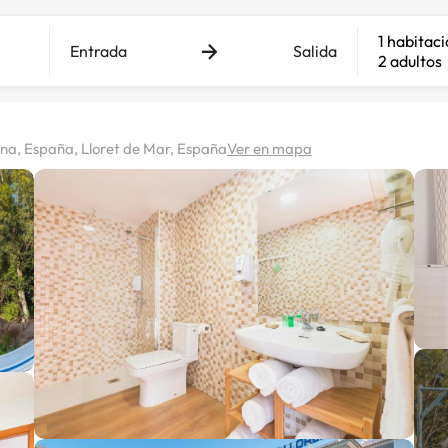
1 habitac
Entrada
Salida
2 adultos
ona, España, Lloret de Mar, España
Ver en mapa