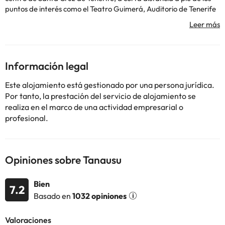
puntos de interés como el Teatro Guimerá, Auditorio de Tenerife
y el Museo de Oscar Domínguez y la zona comercial con
restaurantes. Los viajeros podrán encontrar los medios de
transporte público a tan solo 5 minutos de paseo, mientras que
los que vienen en coche podrán dejarlo en el parking privado.
Después de un provechoso día de juegos o explorar la isla, los
Información legal
huéspedes podrán relajarse con un refresco en el balcón de su
habitación o darse un paseo por la zona para encontrar un
Este alojamiento está gestionado por una persona jurídica.
restaurante perfecto en el que cenar.
Por tanto, la prestación del servicio de alojamiento se
realiza en el marco de una actividad empresarial o
profesional.
Algunos de los servicios detallados pueden ser de pago. Puedes
consultar sus tarifas directamente en el establecimiento. Toda la
información de esta ficha está sujeta a cambios por parte del
alojamiento. Si tienes dudas, contáctanos.
Opiniones sobre Tanausu
Bien
7.2
Basado en
1032 opiniones