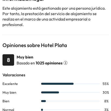
información de esta ficha está sujeta a cambios por parte del
Este alojamiento está gestionado por una persona jurídica.
alojamiento. Si tienes dudas, contáctanos.
Por tanto, la prestación del servicio de alojamiento se
realiza en el marco de una actividad empresarial o
profesional.
Opiniones sobre Hotel Plata
Muy bien
8
Basado en
1025 opiniones