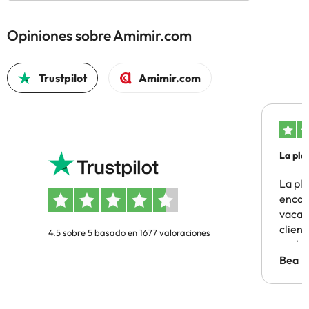
Opiniones sobre Amimir.com
Trustpilot
Amimir.com
La pla
La pl
encon
vacaci
clien
4.5 sobre 5 basado en 1677 valoraciones
probl
antes.
Bea