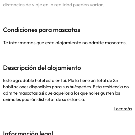
distancias de viaje en la realidad pueden variar.
Condiciones para mascotas
Te informamos que este alojamiento no admite mascotas.
Descripción del alojamiento
Este agradable hotel está en Ibi. Plata tiene un total de 25
habitaciones disponibles para sus huéspedes. Esta residencia no
admite mascotas así que aquellos a los que no les gusten los
animales podrán disfrutar de su estancia.
Algunos de los servicios detallados pueden ser de pago. Puedes
Información legal
consultar sus tarifas directamente en el establecimiento. Toda la