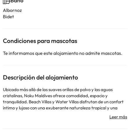
Baño
Albornoz
Bidet
Condiciones para mascotas
Te informamos que este alojamiento no admite mascotas.
Descripción del alojamiento
Ubicado más allá de las suaves orillas de polvo y las aguas
cristalinas, Noku Maldives ofrece comodidad, espacio y
tranquilidad. Beach Villas y Water Villas disfrutan de un confort
íntimo y lujoso con una exuberante naturaleza tropical y una
magnífica puesta de sol. Zarpe en nuestro Dhoni en la laguna
azul cristalina para descubrir la rica y diversa vida marina
mientras saborea el mundo en un plato con nuestra experiencia