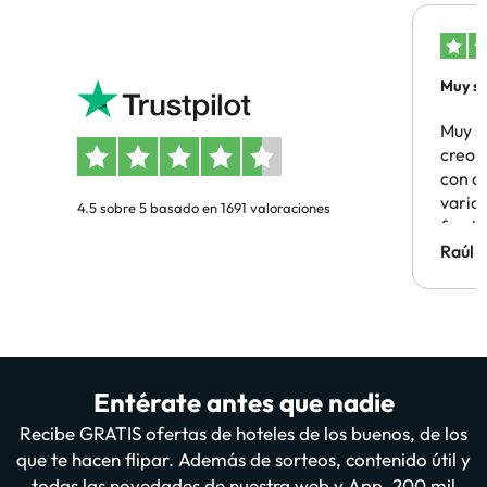
Muy sa
Muy s
creo 
con c
vario
4.5 sobre 5 basado en 1691 valoraciones
famil
Hotel 
Raúl 
vuestr
Entérate antes que nadie
Recibe GRATIS ofertas de hoteles de los buenos, de los
que te hacen flipar. Además de sorteos, contenido útil y
todas las novedades de nuestra web y App. 200 mil