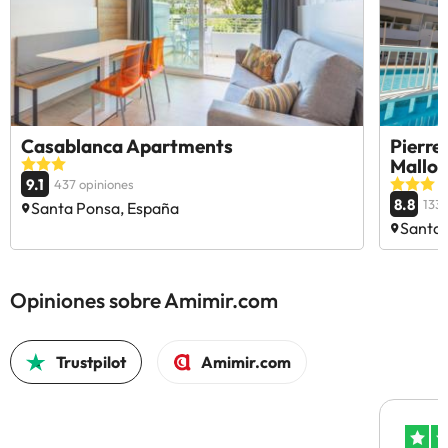
Casablanca Apartments
Pierr
Mallor
9.1
437 opiniones
8.8
1335
Santa Ponsa, España
Santa 
Opiniones sobre Amimir.com
Trustpilot
Amimir.com