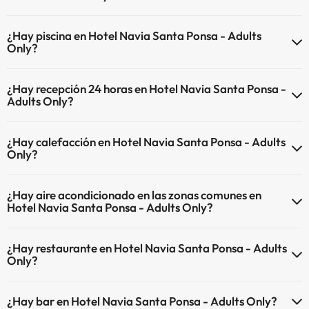
En Hotel Navia Santa Ponsa - Adults Only no se admiten mascotas.
¿Hay piscina en Hotel Navia Santa Ponsa - Adults
Only?
Sí, Hotel Navia Santa Ponsa - Adults Only tiene piscina (este servicio
¿Hay recepción 24 horas en Hotel Navia Santa Ponsa -
puede ser de pago) Aquí tienes más info sobre la piscina y otras
Adults Only?
instalaciones.
Sí, Hotel Navia Santa Ponsa - Adults Only tiene recepción 24 horas.
Piscina al aire libre (temporada de verano)
¿Hay calefacción en Hotel Navia Santa Ponsa - Adults
Only?
Sí, Hotel Navia Santa Ponsa - Adults Only tiene calefacción en las
¿Hay aire acondicionado en las zonas comunes en
zonas comunes.
Hotel Navia Santa Ponsa - Adults Only?
Sí, Hotel Navia Santa Ponsa - Adults Only tiene aire acondicionado
¿Hay restaurante en Hotel Navia Santa Ponsa - Adults
en las zonas comunes.
Only?
Sí, Hotel Navia Santa Ponsa - Adults Only tiene restaurante.
¿Hay bar en Hotel Navia Santa Ponsa - Adults Only?