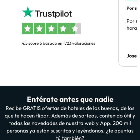
Por su
Por su
hora 
4.5 sobre 5 basado en 1723 valoraciones
Jose 
Entérate antes que nadie
Recibe GRATIS ofertas de hoteles de los buenos, de los
que te hacen flipar. Además de sorteos, contenido útil y
todas las novedades de nuestra web y App. 200 mil
personas ya están suscritas y leyéndonos, ¿te apuntas
tú también?