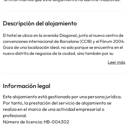
Descripción del alojamiento
El hotel se ubica en la avenida Diagonal, junto al nuevo centro de
convenciones internacional de Barcelona (CCIB) y el Fórum 2004.
Goza de una localización ideal, no solo porque se encuentra en el
nuevo distrito de negocios de la ciudad, sino también por su
cercanía al puerto, al acuario y al arrecife submarino. La playa
está a unos 500 m de distancia y el centro de la ciudad, a menos
de 15 minutos. Cuenta con buenas comunicaciones tanto en
trasporte público, como en coche (por la Ronda Litoral). Este
moderno hotel se ha convertido en un símbolo de Barcelona por
Información legal
la forma y el color poco frecuentes de su edificio. También es
admirado por sus magníficos interiores y esmerado servicio. El
Este alojamiento está gestionado por una persona jurídica.
hotel con aire acondicionado ofrece un total de 364 habitaciones,
Por tanto, la prestación del servicio de alojamiento se
vestíbulo con recepción 24 horas, servicio de cambio de divisas,
realiza en el marco de una actividad empresarial o
guardarropa, caja fuerte, ascensores e instalaciones para
profesional.
conferencias. Para comer y beber, el hotel cuenta con bar,
Número de licencia: HB-004302
cafetería y restaurante. Los huéspedes disponen de servicio de