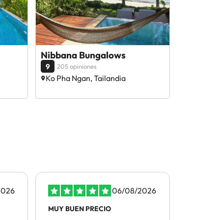
Nibbana Bungalows
9
205 opiniones
Ko Pha Ngan, Tailandia
2026
06/08/2026
MUY BUEN PRECIO
La atenci