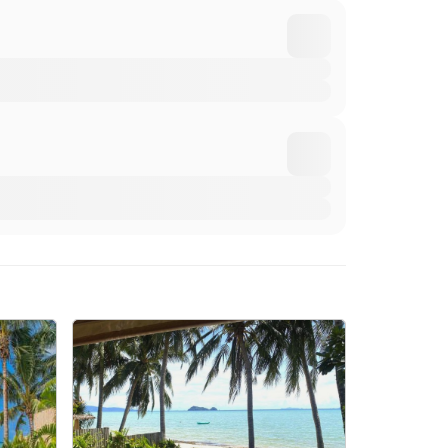
 efectivo para cubrir los gastos imprevistos. No se
 recargo adicional. Para reservar tronas, ponte en
e un servicio de traslado desde la terminal de ferris
miento 24 horas antes de la llegada a través de los
te realizar el registro de entrada fuera del horario
s 24 horas antes de la llegada para organizar el
a.. Minimum age: 18. Check in from: 14:00. . Check
Toda la información de esta ficha está sujeta a