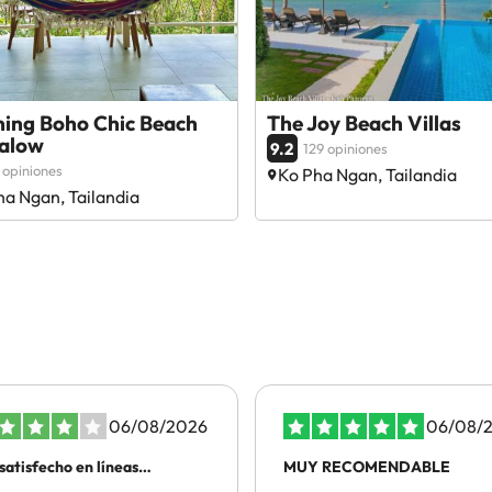
ning Boho Chic Beach
The Joy Beach Villas
alow
9.2
129 opiniones
 opiniones
Ko Pha Ngan, Tailandia
ha Ngan, Tailandia
06/08/2026
06/08/
satisfecho en líneas
MUY RECOMENDABLE
rales