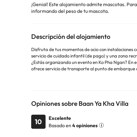
¡Genial! Este alojamiento admite mascotas. Para
informando del peso de tu mascota.
Descripción del alojamiento
Disfruta de tus momentos de ocio con instalaciones c
servicio de cuidado infantil (de pago) y una zona recr
¿Estás organizando un evento en Ko Pha Ngan? En esta
ofrece servicio de transporte al punto de embarque d
una bodega, una piscina al aire libre y una piscina c
sala de juegos.. Tendrás un centro de negocios abiert
tienes a tu disposición 100 metros cuadrados de espa
gratuito y un aparcamiento sin asistencia gratuito.
de Nochebuena (24 de diciembre), por adulto: 2000 
Opiniones sobre Baan Ya Kha Villa
diciembre), por adulto: 2000 THB. Gran cena de Noch
(solo ida) Traslado en transbordador por menor: 100 
Excelente
La lista anterior puede estar incompleta. Además, es 
10
Basado en
4 opiniones
enero a diciembre. Piscina disponible las 24 horas Es 
antes de la llegada, a través de la información de co