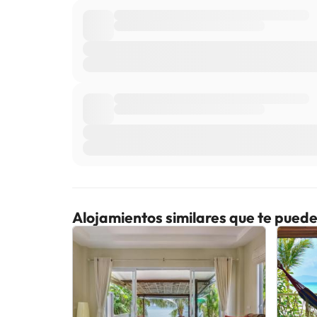
según la política del alojamiento. A tu llegada, pued
garantizan las solicitudes especiales, que están suj
contacto con el alojamiento con antelación. Este aloja
(es posible que se apliquen cargos adicionales). Para
datos que aparecen en la confirmación de la reserva.
establecido. Ponte en contacto con el alojamiento a 
registro de entrada. Los huéspedes deben ponerse en 
out: 11:00. House Rule: Se admiten niños. House Rul
Algunos de los servicios detallados pueden ser de pag
cambios por parte del alojamiento. Si tienes dudas, 
Alojamientos similares que te puede