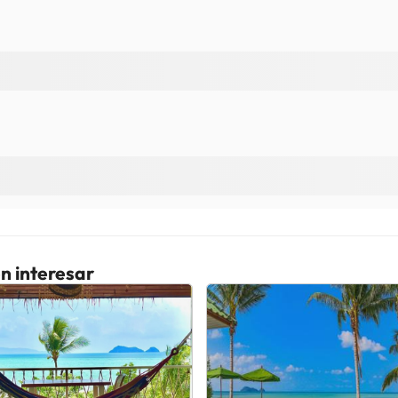
en pedirte un documento de identidad oficial con foto y un depósito en
etas a disponibilidad en el momento de la llegada y pueden suponer un
miento acepta efectivo. . Special instructions: Este alojamiento ofrec
 organizar la recogida, los huéspedes deberán contactar con el aloja
 Este alojamiento no dispone de recepción. Este alojamiento no permi
través de los datos que figuran en la confirmación de reserva al meno
contacto con el alojamiento para recibir las instrucciones de entrad
e: No se aceptan mascotas. House Rule: Se permite fumar.
o. Puedes consultar sus tarifas directamente en el establecimiento. 
contáctanos.
n interesar