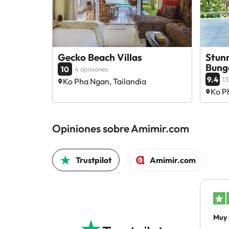
Gecko Beach Villas
Stun
Bung
10
4 opiniones
9.4
13
Ko Pha Ngan, Tailandia
Ko P
Opiniones sobre Amimir.com
Trustpilot
Amimir.com
Muy 
gene