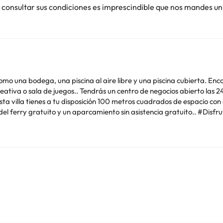
 consultar sus condiciones es imprescindible que nos mandes un
omo una bodega, una piscina al aire libre y una piscina cubierta. Enc
eativa o sala de juegos.. Tendrás un centro de negocios abierto las 24
 villa tienes a tu disposición 100 metros cuadrados de espacio con 
el ferry gratuito y un aparcamiento sin asistencia gratuito.. #Disf
ubierta. Encontrarás además conexión a Internet wifi gratis, servicio 
o las 24 horas, tintorería y una lavandería a tu disposición. ¿Estás 
cio con centro de conferencias y 20 salas de reuniones. Se ofrece se
. Mandatory fees: Los siguientes cargos se pagan en el alojamiento: 
THB. Gran cena de Nochebuena (24 de diciembre) por niño: 1500 THB
evieja (31 de diciembre) por niño: 1500 THB (desde 3 hasta 10 años
THB (solo ida) Hemos incluido todos los cargos que nos ha proporcio
posible que los impuestos no estén incluidos. Importes sujetos a camb
necesario reservar con antelación los servicios de masaje. Las reserva
ntacto que figura en la confirmación de la reserva. . Instructions: P