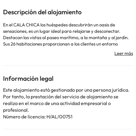
Descripción del alojamiento
En el CALA CHICA los huéspedes descubrirán un oasis de
sensaciones, es un lugar ideal para relajarse y desconectar.
Destacan las vistas al paseo marítimo, a la montaña y al jardín.
Sus 26 habitaciones proporcionan a los clientes un entorno
funcional y agradable. Dispone de acceso Wi-Fi a Internet. El
establecimiento ofrece Zona de Fumadores.
Algunos de los servicios detallados pueden ser de pago. Puedes
Información legal
consultar sus tarifas directamente en el establecimiento. Toda la
información de esta ficha está sujeta a cambios por parte del
Este alojamiento está gestionado por una persona jurídica.
alojamiento. Si tienes dudas, contáctanos.
Por tanto, la prestación del servicio de alojamiento se
realiza en el marco de una actividad empresarial o
profesional.
Número de licencia: H/AL/00751