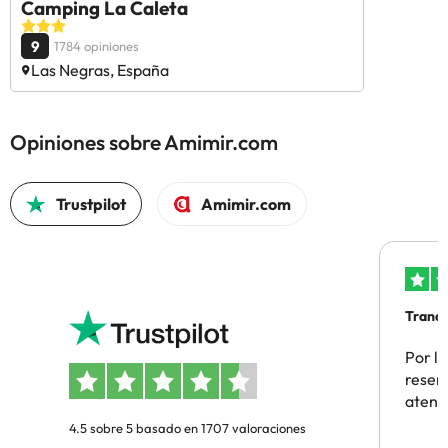
Camping La Caleta
9
1784 opiniones
Las Negras, España
Opiniones sobre Amimir.com
Trustpilot
Amimir.com
Tranqu
Por la
reserv
atenc
4.5 sobre 5 basado en 1707 valoraciones