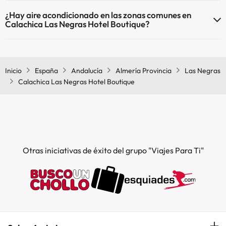
Sí, Calachica Las Negras Hotel Boutique tiene calefacción en las
Piscina al aire libre (temporada de verano)
¿Hay aire acondicionado en las zonas comunes en
zonas comunes.
Piscina al aire libre (toda la temporada)
Calachica Las Negras Hotel Boutique?
Sí, Calachica Las Negras Hotel Boutique tiene aire acondicionado en
las zonas comunes.
Inicio
España
Andalucía
Almería Provincia
Las Negras
Calachica Las Negras Hotel Boutique
Otras iniciativas de éxito del grupo "Viajes Para Ti"