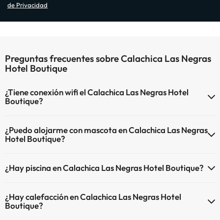
de Privacidad
Preguntas frecuentes sobre Calachica Las Negras
Hotel Boutique
¿Tiene conexión wifi el Calachica Las Negras Hotel
Boutique?
El Calachica Las Negras Hotel Boutique dispone de Wi-Fi.
¿Puedo alojarme con mascota en Calachica Las Negras
Hotel Boutique?
En Calachica Las Negras Hotel Boutique se admiten mascotas
¿Hay piscina en Calachica Las Negras Hotel Boutique?
(previa petición y de pago directo en hotel). Consulta las
condiciones.
Sí, Calachica Las Negras Hotel Boutique tiene piscina (este servicio
¿Hay calefacción en Calachica Las Negras Hotel
puede ser de pago) Aquí tienes más info sobre la piscina y otras
Boutique?
instalaciones.