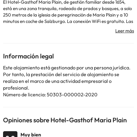
El Hotel-Gasthof Maria Plain, de gestión familiar desde 1654,
está en una zona tranquila, rodeado de prados y bosques, a solo
250 metros de la iglesia de peregrinación de Maria Plain y a 10
minutos en coche de Salzburgo. La conexión WiFi es gratuita. Las
habitaciones son elegantes y amplias y tienen TV de pantalla
plana vía satélite, suelo de madera y baño. En el restaurante del
Gasthof Maria Plain se puede disfrutar de cocina tradicional
austriaca y una gran selección de buenos vinos austriacos.
Muchos productos proceden de la propia carnicería del
Información legal
establecimiento. Durante el buen tiempo, los huéspedes podrán
comer en el jardín de castaños. La parada de autobús más
Este alojamiento está gestionado por una persona jurídica.
cercana (Plainbrücke) está a 15 minutos a pie, y cada 15 minutos
Por tanto, la prestación del servicio de alojamiento se
hay conexiones en autobús al centro de Salzburgo durante el día.
realiza en el marco de una actividad empresarial o
La estación de tren se encuentra a 5 minutos en taxi.
profesional.
Número de licencia: 50303-000002-2020
Algunos de los servicios detallados pueden ser de pago. Puedes
Opiniones sobre Hotel-Gasthof Maria Plain
consultar sus tarifas directamente en el establecimiento. Toda la
información de esta ficha está sujeta a cambios por parte del
alojamiento. Si tienes dudas, contáctanos.
Muy bien