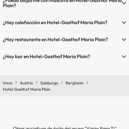
¿Puedo alojarme con mascota en Hotel-Gasthof Maria
Plain?
En Hotel-Gasthof Maria Plain se admiten mascotas (previa petición
¿Hay calefacción en Hotel-Gasthof Maria Plain?
y de pago directo en hotel). Consulta las condiciones.
Sí, Hotel-Gasthof Maria Plain tiene calefacción en las zonas
¿Hay restaurante en Hotel-Gasthof Maria Plain?
comunes.
Sí, Hotel-Gasthof Maria Plain tiene restaurante.
¿Hay bar en Hotel-Gasthof Maria Plain?
Sí, Hotel-Gasthof Maria Plain tiene bar.
Inicio
Austria
Salsburgo
Bergheim
Hotel-Gasthof Maria Plain
Otras iniciativas de éxito del grupo "Viajes Para Ti"