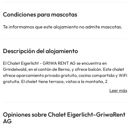
Condiciones para mascotas
Te informamos que este alojamiento no admite mascotas.
Descripción del alojamiento
El Chalet Eigerlicht - GRIWA RENT AG se encuentra en
Grindelwald, en el cantón de Berna, y ofrece balcón. Este chalet
ofrece aparcamiento privado gratuito, cocina compartida y WiFi
gratuita. El chalet tiene terraza, vistas a la montaña, 2
dormitorios, sala de estar, TV de pantalla plana, cocina equipada
con nevera y lavavajillas y baño con ducha. El chalet proporciona
toallas y ropa de cama. Después de un día de senderismo, esquí o
ciclismo, los huéspedes pueden relajarse en el jardín o en la zona
de salón compartida. Giessbachfälle se encuentra a 37 km del
Opiniones sobre Chalet Eigerlicht-GriwaRent
chalet, mientras que First está a 2,3 km. El aeropuerto más
AG
cercano es el de Zúrich, ubicado a 147 km del Chalet Eigerlicht -