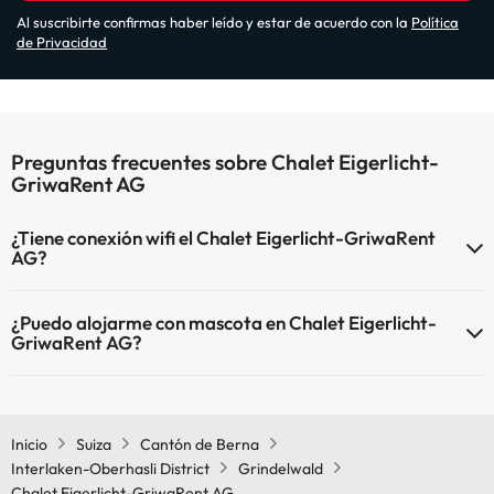
Al suscribirte confirmas haber leído y estar de acuerdo con la
Política
de Privacidad
Preguntas frecuentes sobre Chalet Eigerlicht-
GriwaRent AG
¿Tiene conexión wifi el Chalet Eigerlicht-GriwaRent
AG?
El Chalet Eigerlicht-GriwaRent AG dispone de Wi-Fi.
¿Puedo alojarme con mascota en Chalet Eigerlicht-
GriwaRent AG?
En Chalet Eigerlicht-GriwaRent AG no se admiten mascotas.
Inicio
Suiza
Cantón de Berna
Interlaken-Oberhasli District
Grindelwald
Chalet Eigerlicht-GriwaRent AG