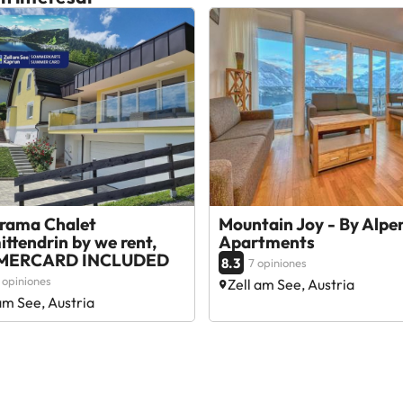
rama Chalet
Mountain Joy - By Alpe
ttendrin by we rent,
Apartments
MERCARD INCLUDED
8.3
7 opiniones
 opiniones
Zell am See, Austria
am See, Austria