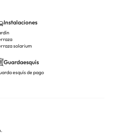
Instalaciones
ardín
erraza
erraza solarium
Guardaesquís
uarda esquís de pago
n.