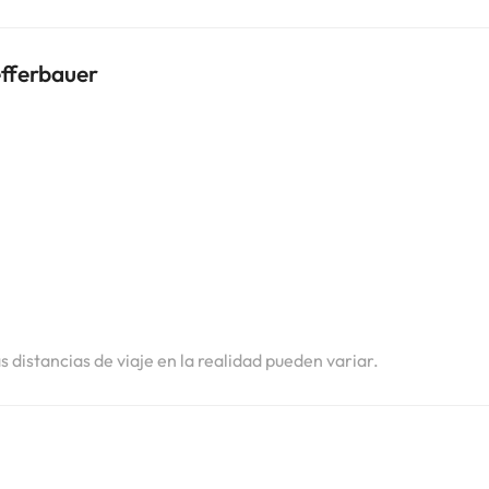
efferbauer
i
i
i
as distancias de viaje en la realidad pueden variar.