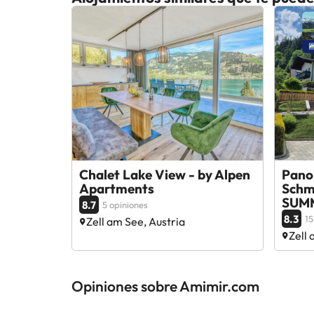
Chalet Lake View - by Alpen
Pano
Apartments
Schmi
SUM
8.7
5 opiniones
8.3
15
Zell am See, Austria
Zell 
Opiniones sobre Amimir.com