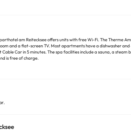
Aparthotel am Reitecksee offers units with free Wi-Fi. The Therme Am
room and a flat-screen TV. Most apartments have a dishwasher and a b
 Cable Car in 5 minutes. The spa facilities include a sauna, a steam 
and is free of charge.
e (reservation is not needed).
r stay for free when using an available crib. Children 2 and under sta
b is upon request and needs to be confirmed by management.
ar.
 accommodate bachelor(ette) or similar parties.. ((* Lo sentimos, no e
cksee