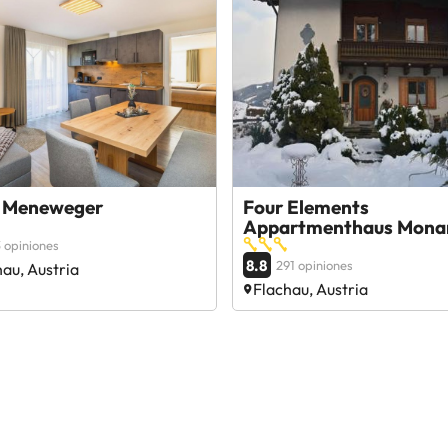
 Meneweger
Four Elements
Appartmenthaus Mona
 opiniones
8.8
291 opiniones
au, Austria
Flachau, Austria