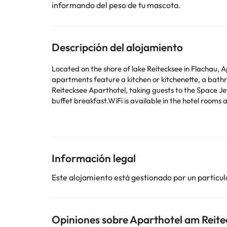
informando del peso de tu mascota.
Descripción del alojamiento
Located on the shore of lake Reitecksee in Flachau, 
apartments feature a kitchen or kitchenette, a bath
Reitecksee Aparthotel, taking guests to the Space Jet
buffet breakfast.WiFi is available in the hotel rooms 
Free private parking is available on sit
Pets are allowed on request. Charges may apply.
Children of all ages are allowed. Children 2 and unde
added any extra beds. Any type of extra bed or cri
Checkin Time: 15:00
Información legal
Checkin End Time: 22:00
Checkout From: 07:00
Este alojamiento está gestionado por un particul
Checkout End Time: 10:00
Hotel important information:
This property does not
proporciona en EN)
Opiniones sobre Aparthotel am Reite