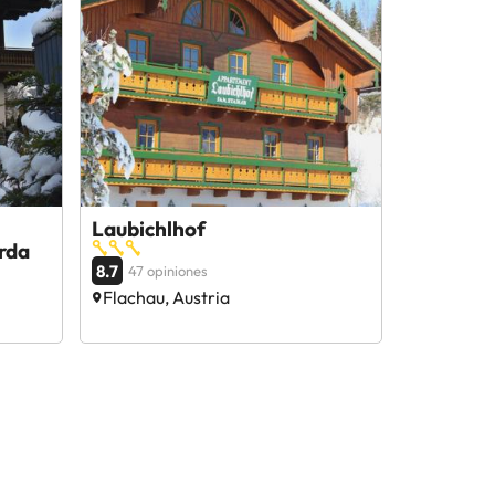
Laubichlhof
rda
8.7
47 opiniones
Flachau, Austria