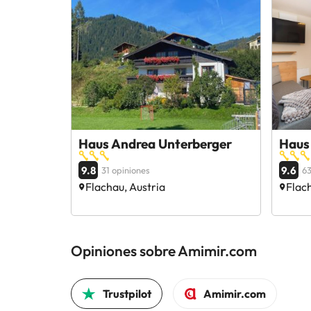
Haus Andrea Unterberger
Haus
9.8
9.6
31 opiniones
63
Flachau, Austria
Flach
Opiniones sobre Amimir.com
Trustpilot
Amimir.com