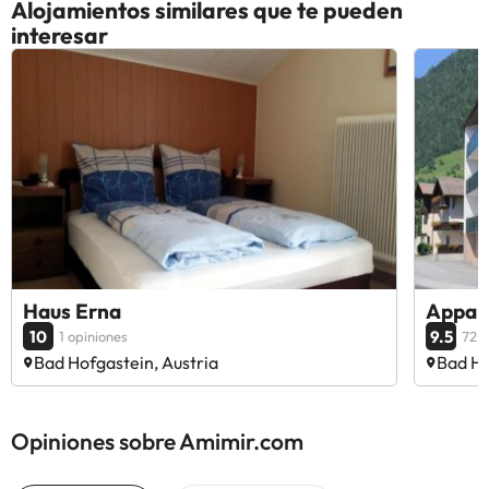
Alojamientos similares que te pueden
interesar
Haus Erna
Appar
10
9.5
1 opiniones
72 o
Bad Hofgastein, Austria
Bad Ho
Opiniones sobre Amimir.com