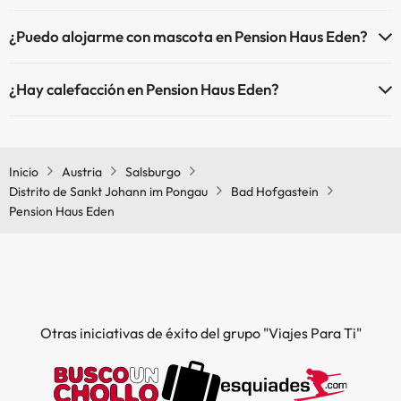
El Pension Haus Eden dispone de Wi-Fi.
¿Puedo alojarme con mascota en Pension Haus Eden?
En Pension Haus Eden se admiten mascotas (previa petición y de
¿Hay calefacción en Pension Haus Eden?
pago directo en hotel). Consulta las condiciones.
Sí, Pension Haus Eden tiene calefacción en las zonas comunes.
Inicio
Austria
Salsburgo
Distrito de Sankt Johann im Pongau
Bad Hofgastein
Pension Haus Eden
Otras iniciativas de éxito del grupo "Viajes Para Ti"