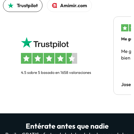
Trustpilot
Amimir.com
Me gus
Me gus
bien
4.5 sobre 5 basado en 1658 valoraciones
Jose
Entérate antes que nadie