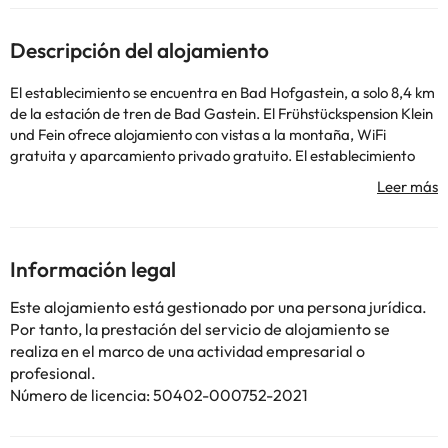
Descripción del alojamiento
El establecimiento se encuentra en Bad Hofgastein, a solo 8,4 km
de la estación de tren de Bad Gastein. El Frühstückspension Klein
und Fein ofrece alojamiento con vistas a la montaña, WiFi
gratuita y aparcamiento privado gratuito. El establecimiento
ofrece vistas al jardín y se encuentra a 40 km del campo de golf
Zell am See-Kaprun y a 8,2 km de la cascada de Bad Gastein. El
establecimiento dispone de habitaciones familiares. Todos los
alojamientos incluyen armario, TV de pantalla plana, baño
privado, ropa de cama y toallas. Algunos alojamientos tienen
Información legal
cocina bien equipada con lavavajillas, horno y microondas. Los
alojamientos incluyen zona de estar. Todas las mañanas se sirve
Este alojamiento está gestionado por una persona jurídica.
un desayuno buffet y continental con bollería recién hecha, fruta
Por tanto, la prestación del servicio de alojamiento se
y zumo. En la zona se puede practicar esquí, ciclismo y
realiza en el marco de una actividad empresarial o
senderismo. El und Fein ofrece guardaesquíes. GC Goldegg se
profesional.
encuentra a 18 km del alojamiento, mientras que Paul-
Número de licencia: 50402-000752-2021
Ausserleitner-Schanze está a 38 km. El aeropuerto más cercano
es el aeropuerto W. A. Mozart de Salzburgo, ubicado a 89 km del