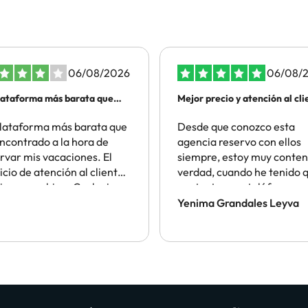
06/08/2026
06/08/
lataforma más barata que
Mejor precio y atención al cli
lataforma más barata que
Desde que conozco esta
ncontrado a la hora de
agencia reservo con ellos
rvar mis vacaciones. El
siempre, estoy muy conten
icio de atención al cliente
verdad, cuando he tenido 
iona muy bien. Cualquier
contactar por teléfono qu
blema intentan
sido en escasas ocasiones
Yenima Grandales Leyva
cionarlo cuanto antes. Sin
han atendido perfectamen
 seguiré utilizandolo