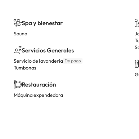
Spa y bienestar
Sauna
J
T
S
Servicios Generales
Servicio de lavandería
De pago
Tumbonas
G
Restauración
Máquina expendedora