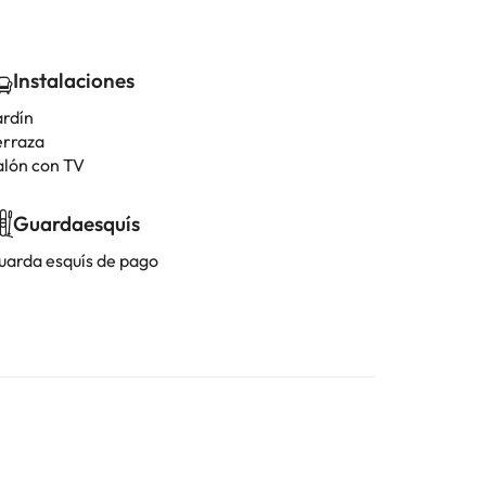
Instalaciones
ardín
erraza
alón con TV
Guardaesquís
uarda esquís de pago