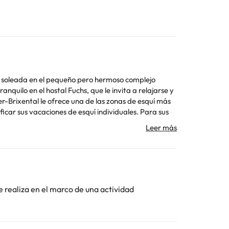
icar sus vacaciones de esquí individuales. Para sus
de "tres mil" en nuestra montaña local "Hohe Salve".
aña para niños. Debido a la proximidad al Wilden
 ideal para excursiones en bicicleta de montaña y de
s Fuchs con antelación de tu hora prevista de
mente con el alojamiento. Los datos de contacto
e realiza en el marco de una actividad
 the property about the total number of guests