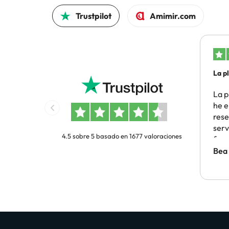
Trustpilot
Amimir.com
La p
he…
La p
he e
rese
serv
4.5 sobre 5 basado en 1677 valoraciones
func
pro
Bea
solu
duda