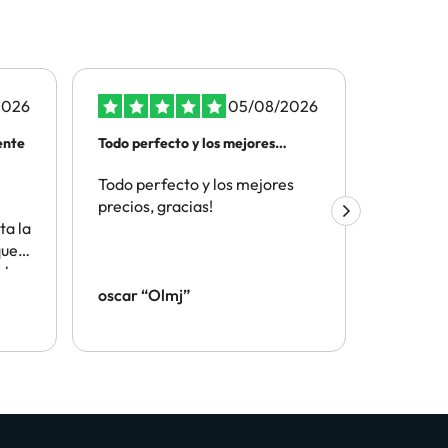
2026
05/08/2026
ente
Todo perfecto y los mejores
ATENCIO
precios
TELEFON
Todo perfecto y los mejores
Por la t
precios, gracias!
el depar
ta la
cliente y
que
aceptaci
e ha
telefono
 me
oscar “Olmj”
IVAN
te.