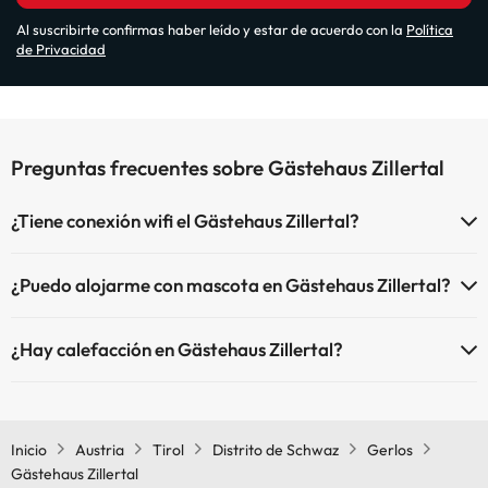
Al suscribirte confirmas haber leído y estar de acuerdo con la
Política
de Privacidad
Preguntas frecuentes sobre Gästehaus Zillertal
¿Tiene conexión wifi el Gästehaus Zillertal?
El Gästehaus Zillertal dispone de Wi-Fi.
¿Puedo alojarme con mascota en Gästehaus Zillertal?
En Gästehaus Zillertal se admiten mascotas (previa petición y de
¿Hay calefacción en Gästehaus Zillertal?
pago directo en hotel). Consulta las condiciones.
Sí, Gästehaus Zillertal tiene calefacción en las zonas comunes.
Inicio
Austria
Tirol
Distrito de Schwaz
Gerlos
Gästehaus Zillertal