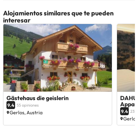
Alojamientos similares que te pueden
interesar
Gästehaus die geislerin
DAHUA
Appart
9.4
55 opiniones
9.4
23 o
Gerlos, Austria
Gerlos