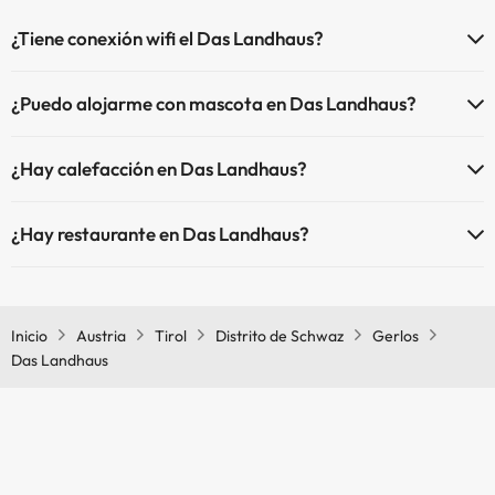
¿Tiene conexión wifi el Das Landhaus?
El Das Landhaus dispone de Wi-Fi.
¿Puedo alojarme con mascota en Das Landhaus?
En Das Landhaus se admiten mascotas (previa petición y de pago
¿Hay calefacción en Das Landhaus?
directo en hotel). Consulta las condiciones.
Sí, Das Landhaus tiene calefacción en las zonas comunes.
¿Hay restaurante en Das Landhaus?
Sí, Das Landhaus tiene restaurante.
Inicio
Austria
Tirol
Distrito de Schwaz
Gerlos
Das Landhaus