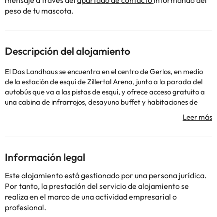
mensaje a través del
apartado de contacto
informando del
peso de tu mascota.
Descripción del alojamiento
El Das Landhaus se encuentra en el centro de Gerlos, en medio
de la estación de esquí de Zillertal Arena, junto a la parada del
autobús que va a las pistas de esquí, y ofrece acceso gratuito a
una cabina de infrarrojos, desayuno buffet y habitaciones de
estilo tirolés rústico. Todas las habitaciones del Landhaus cuentan
con baño privado, TV por cable de pantalla plana y zona de
estar. Algunas tienen balcón con vistas a la montaña. Se ofrece
aparcamiento gratuito y durante el verano hay un jardín con
tumbonas y piscina al aire libre. También hay guardaesquíes. En
Información legal
el centro de Gerlos hay varios restaurantes, pistas de tenis y una
tienda de alquiler de bicicletas. La tienda de alimentación más
Este alojamiento está gestionado por una persona jurídica.
cercana está a 3 minutos a pie. Junto al Landhaus hay varias
Por tanto, la prestación del servicio de alojamiento se
pistas de esquí de fondo.
realiza en el marco de una actividad empresarial o
Gestionado por un particular
profesional.