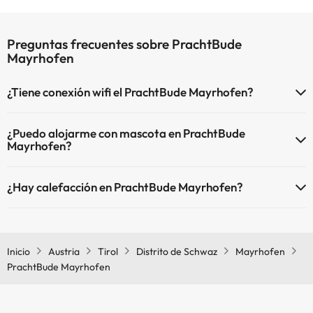
Preguntas frecuentes sobre PrachtBude
Mayrhofen
¿Tiene conexión wifi el PrachtBude Mayrhofen?
El PrachtBude Mayrhofen dispone de Wi-Fi.
¿Puedo alojarme con mascota en PrachtBude
Mayrhofen?
En PrachtBude Mayrhofen no se admiten mascotas.
¿Hay calefacción en PrachtBude Mayrhofen?
Sí, PrachtBude Mayrhofen tiene calefacción en las zonas comunes.
Inicio
Austria
Tirol
Distrito de Schwaz
Mayrhofen
PrachtBude Mayrhofen