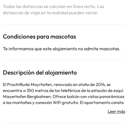
Todas las distancias se calculan en línea recta. Las
distancias de viaje en la realidad pueden variar.
Condiciones para mascotas
Te informamos que este alojamiento no admite mascotas.
Descripción del alojamiento
El PrachtBude Mayrhofen, renovado en otoño de 2014, se
encuentra a 350 metros de los teleféricos de la estación de esquí
Mayerhofen Bergbahnen. Ofrece balcón con vistas panorámicas
a las montañas y conexión WiFi gratuita. El apartamento consta
de 1 dormitorio, zona de estar con sofá, cocina totalmente
equipada, así como baño con bañera y aseo independiente. Las
toallas y la ropa de cama están incluidas. El PrachtBude
Mayrhofen está a 180 metros del restaurante más cercano y a