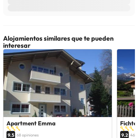
Alojamientos similares que te pueden
interesar
Apartment Emma
Ficht
9.5
9.2
68 opiniones
46 o