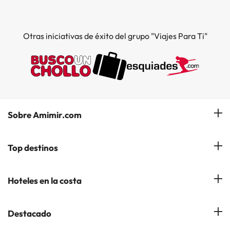
Otras iniciativas de éxito del grupo "Viajes Para Ti"
Sobre Amimir.com
¿Quiénes somos?
Top destinos
Opiniones de nuestros clientes
Hoteles en Salou
Hoteles en la costa
Gestionar mi reserva
Hoteles en Lloret de Mar
Blog de Amimir.com
Hoteles en la Costa Azahar
Destacado
Hoteles en Andorra la Vella
Amimir en los Medios
Hoteles en la Costa Blanca