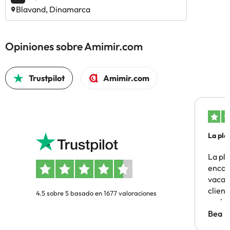
Blavand, Dinamarca
Opiniones sobre Amimir.com
Trustpilot
Amimir.com
La pla
La pl
encon
vacaci
clien
4.5 sobre 5 basado en 1677 valoraciones
probl
antes.
Bea