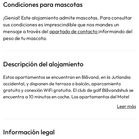
Condiciones para mascotas
¡Genial! Este alojamiento admite mascotas. Para consultar
sus condiciones es imprescindible que nos mandes un
mensaje a través del
apartado de contacto
informando del
peso de tu mascota.
Descripción del alojamiento
Estos apartamentos se encuentran en Blåvand, en la Jutlandia
occidental, y disponen de terraza o balcón, aparcamiento
gratuito y conexión WiFi gratuita. El club de golf Blåvandshuk se
encuentra a 10 minutos en coche. Los apartamentos del Motel
Garni Blåvand tienen zona de cocina o cocina totalmente
equipada, así como zona de estar, TV y baño privado con ducha.
Hay playa, restaurantes y tiendas a menos de 600 metros del
Garni Blåvand Motel. El establecimiento ofrece bicicletas y una
zona de barbacoa. Este alojamiento está a 3 km de Tirpitz,
Información legal
museo búnker de la época de la II Guerra Mundial, a 40 minutos