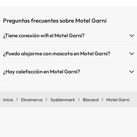
Preguntas frecuentes sobre Motel Garni
¿Tiene conexión wifi el Motel Garni?
El Motel Garni dispone de Wi-Fi.
¿Puedo alojarme con mascota en Motel Garni?
En Motel Garni se admiten mascotas (previa petición y de pago
¿Hay calefacción en Motel Garni?
directo en hotel). Consulta las condiciones.
Sí, Motel Garni tiene calefacción en las zonas comunes.
Inicio
Dinamarca
Syddanmark
Blavand
Motel Garni