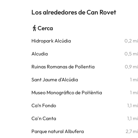
Los alrededores de Can Rovet
Cerca
Hidropark Alcúdia
0,2 m
Alcudia
0,5 m
Ruinas Romanas de Pollentia
0,9 m
Sant Jaume d'Alcúdia
1 m
Museo Monográfico de Pol·lèntia
1 m
Ca’n Fondo
1,1 m
Ca'n Canta
1,1 m
Parque natural Albufera
2,7 m