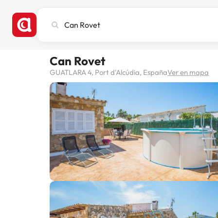
Busca
ciudad,
hotel
o
Can Rovet
destino
GUATLARA 4, Port d'Alcúdia, España
Ver en mapa