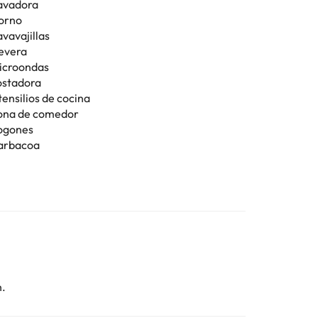
avadora
orno
vavajillas
evera
icroondas
ostadora
tensilios de cocina
ona de comedor
ogones
arbacoa
n.