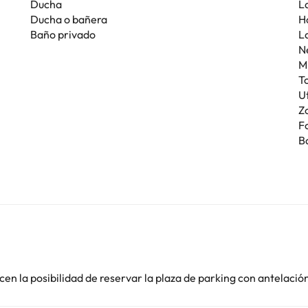
Ducha
L
Ducha o bañera
H
Baño privado
La
N
M
T
U
Z
F
B
en la posibilidad de reservar la plaza de parking con antelació