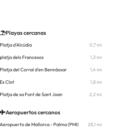
Playas cercanas
Platja d'Alcúdia
0,7 mi
platja dels Francesos
1,3 mi
Platja del Corral d'en Bennàssar
1,4 mi
Es Clot
1,8 mi
Platja de sa Font de Sant Joan
2,2 mi
Aeropuertos cercanos
Aeropuerto de Mallorca - Palma (PMI)
28,1 mi