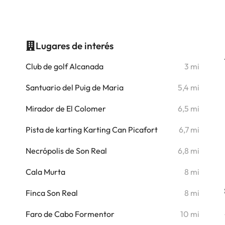
Lugares de interés
i
Club de golf Alcanada
3 mi
i
Santuario del Puig de Maria
5,4 mi
i
Mirador de El Colomer
6,5 mi
i
Pista de karting Karting Can Picafort
6,7 mi
i
Necrópolis de Son Real
6,8 mi
i
Cala Murta
8 mi
i
Finca Son Real
8 mi
i
Faro de Cabo Formentor
10 mi