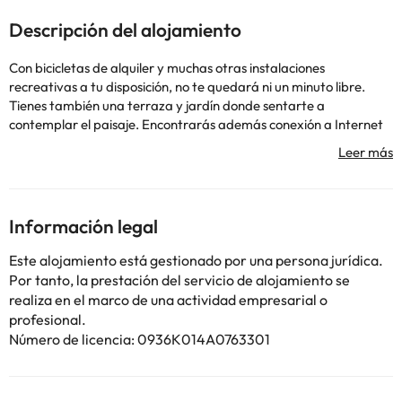
Descripción del alojamiento
Con bicicletas de alquiler y muchas otras instalaciones
recreativas a tu disposición, no te quedará ni un minuto libre.
Tienes también una terraza y jardín donde sentarte a
contemplar el paisaje. Encontrarás además conexión a Internet
wifi gratis y servicios de conserjería.. Tendrás tintorería, un
servicio de recepción las 24 horas y consigna de equipaje a tu
disposición. Pagando un pequeño suplemento podrás
aprovechar prestaciones como servicio de transporte al
aeropuerto (ida y vuelta) de pago y aparcamiento sin asistencia
Información legal
gratuito.. #Con bicicletas de alquiler y muchas otras instalaciones
recreativas a tu disposición, no te quedará ni un minuto libre.
Este alojamiento está gestionado por una persona jurídica.
Tienes también una terraza y jardín donde sentarte a
Por tanto, la prestación del servicio de alojamiento se
contemplar el paisaje. Encontrarás además conexión a Internet
realiza en el marco de una actividad empresarial o
wifi gratis y servicios de conserjería.. Tendrás tintorería, un
profesional.
servicio de recepción las 24 horas y consigna de equipaje a tu
Número de licencia: 0936K014A0763301
disposición. Pagando un pequeño suplemento podrás
aprovechar prestaciones como servicio de transporte al
aeropuerto (ida y vuelta) de pago y aparcamiento sin asistencia