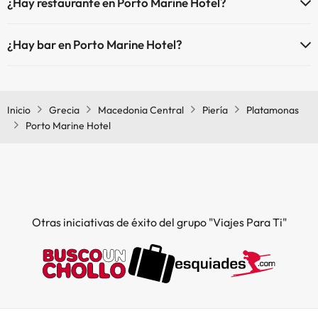
¿Hay restaurante en Porto Marine Hotel?
comunes.
Sí, Porto Marine Hotel tiene restaurante.
¿Hay bar en Porto Marine Hotel?
Sí, Porto Marine Hotel tiene bar.
Inicio
Grecia
Macedonia Central
Piería
Platamonas
Porto Marine Hotel
Otras iniciativas de éxito del grupo "Viajes Para Ti"