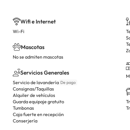
Wifi e Internet
Wi-Fi
T
S
T
Mascotas
Z
No se admiten mascotas
Servicios Generales
M
Servicio de lavandería
De pago
Consignas/Taquillas
Alquiler de vehículos
Guarda equipaje gratuito
T
Tumbonas
T
Caja fuerte en recepción
Conserjería