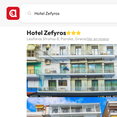
Busca
ciudad,
hotel
o
Hotel Zefyros
destino
Leoforos Stratou 8, Paralia, Grecia
Ver en mapa