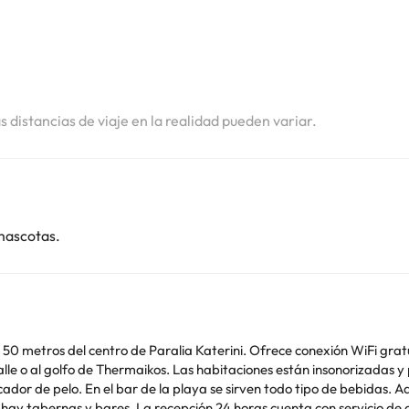
i
i
as distancias de viaje en la realidad pueden variar.
mascotas.
lo 50 metros del centro de Paralia Katerini. Ofrece conexión WiFi gra
orizadas y presentan muebles sencillos. Disponen de nevera, TV
todos los días se ofrecen desayunos
uiler de coches. El sitio arqueológico de Dion está a