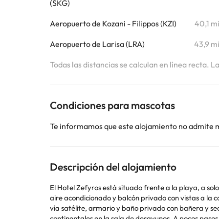
(SKG)
Aeropuerto de Kozani - Filippos (KZI)
40,1 m
Aeropuerto de Larisa (LRA)
43,9 m
Todas las distancias se calculan en línea recta. L
Condiciones para mascotas
Te informamos que este alojamiento no admite 
Descripción del alojamiento
El Hotel Zefyros está situado frente a la playa, a so
aire acondicionado y balcón privado con vistas a la calle o al golfo de Thermaikos. Las habitaciones están inson
vía satélite, armario y baño privado con bañera y secador de pelo. En el bar de la playa se sirven todo tipo de bebidas. Además, 
continentales en la sala de desayunos. A pocos pasos hay tabernas y bares. La recepción 24 horas cuenta con servicio de alq