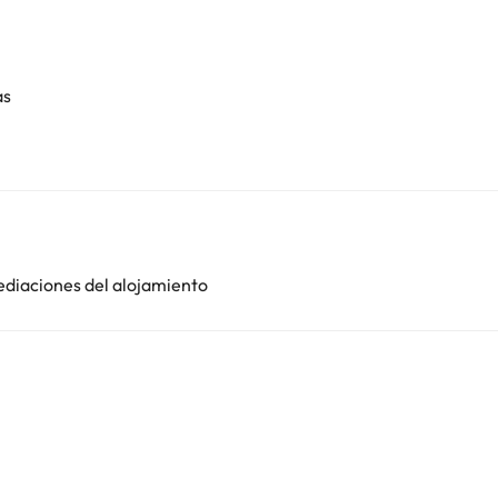
as
ediaciones del alojamiento
i