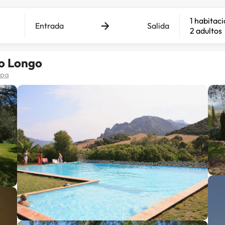
1 habitac
Entrada
Salida
2 adultos
o Longo
apa