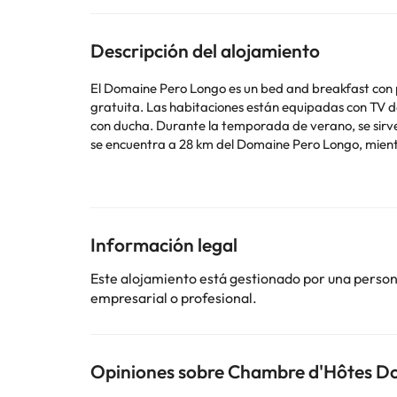
Descripción del alojamiento
El Domaine Pero Longo es un bed and breakfast con p
gratuita. Las habitaciones están equipadas con TV de pantalla plana vía satélite y terraza con vistas a las montañas y al jardín. Todas las habitaciones incluyen baño privado
con ducha. Durante la temporada de verano, se sirven comidas caseras de la cocina local con verduras y ternera del establecimiento, acompañadas de vino local. Propriano
se encuentra a 28 km del Domaine Pero Longo, mient
aparcamiento privado gratuito.
Informa a Chambre d'Hôtes Domaine Pero Longo con ant
reserva o ponerte en contacto directamente con el al
supplement. Please note that the homemade meals are available from June to September. Please note that the restaurant will be closed from the 2nd of October 2016 until
31st of May 2017.
Información legal
Este alojamiento está gestionado por una persona 
empresarial o profesional.
Algunos de los servicios detallados pueden ser de pag
cambios por parte del alojamiento. Si tienes dudas, 
Opiniones sobre Chambre d'Hôtes D