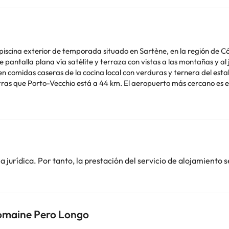
iscina exterior de temporada situado en Sartène, en la región de C
ras que Porto-Vecchio está a 44 km. El aeropuerto más cercano es e
elación de tu hora prevista de llegada. Para ello, puedes utilizar 
ojamiento. Los datos de contacto aparecen en la confirmación de la r
jurídica. Por tanto, la prestación del servicio de alojamiento s
o. Puedes consultar sus tarifas directamente en el establecimiento. 
contáctanos.
omaine Pero Longo