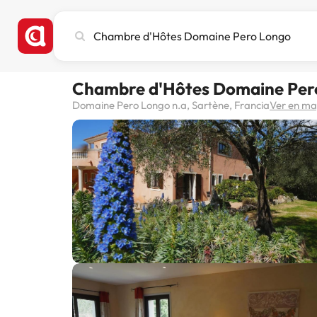
Busca
ciudad,
hotel
o
Chambre d'Hôtes Domaine Per
destino
Domaine Pero Longo n.a, Sartène, Francia
Ver en m