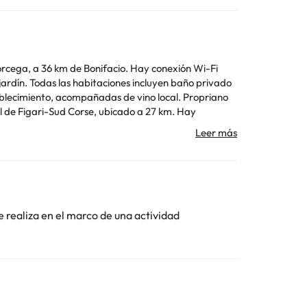
órcega, a 36 km de Bonifacio. Hay conexión Wi-Fi
l de Figari-Sud Corse, ubicado a 27 km. Hay
el apartado de peticiones especiales al hacer la
eserva. Please note that breakfast is available for a
e realiza en el marco de una actividad
Toda la información de esta ficha está sujeta a