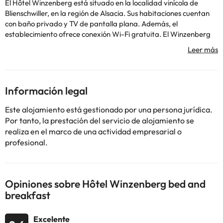
El Hôtel Winzenberg está situado en la localidad vinícola de
Blienschwiller, en la región de Alsacia. Sus habitaciones cuentan
con baño privado y TV de pantalla plana. Además, el
establecimiento ofrece conexión Wi-Fi gratuita. El Winzenberg
sirve un desayuno buffet en el comedor, que está situado en la
planta baja. El Hôtel Winzenberg ofrece 2 bicicletas de alquiler y
está cerca de numerosas rutas de senderismo. También se
pueden visitar los viñedos de la ruta del vino de Alsacia.
Informa a Hôtel Winzenberg con antelación de tu hora prevista
Información legal
de llegada. Para ello, puedes utilizar el apartado de peticiones
especiales al hacer la reserva o ponerte en contacto
Este alojamiento está gestionado por una persona jurídica.
directamente con el alojamiento. Los datos de contacto
Por tanto, la prestación del servicio de alojamiento se
aparecen en la confirmación de la reserva. En respuesta al
realiza en el marco de una actividad empresarial o
coronavirus (COVID-19), el alojamiento aplica medidas sanitarias
profesional.
y de seguridad adicionales en estos momentos. Debido al
coronavirus (COVID-19), es obligatorio llevar mascarilla en todas
las zonas comunes interiores.
Opiniones sobre Hôtel Winzenberg bed and
breakfast
Algunos de los servicios detallados pueden ser de pago. Puedes
Excelente