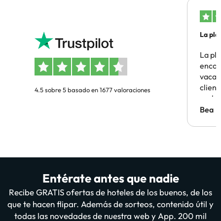
La pla
La pl
encon
vacaci
clien
4.5 sobre 5 basado en 1677 valoraciones
probl
antes.
Bea
Entérate antes que nadie
Recibe GRATIS ofertas de hoteles de los buenos, de los
que te hacen flipar. Además de sorteos, contenido útil y
todas las novedades de nuestra web y App. 200 mil