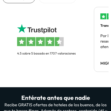
Tranqu
Por la
reserv
atenc
4.5 sobre 5 basado en 1707 valoraciones
MIGU
Entérate antes que nadie
Recibe GRATIS ofertas de hoteles de los buenos, de los
que te hacen flipar. Además de sorteos, contenido útil y