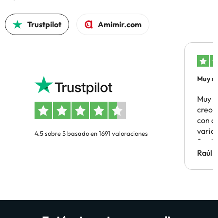
Trustpilot
Amimir.com
Muy sa
Muy s
creo 
con c
vario
4.5 sobre 5 basado en 1691 valoraciones
famil
Hotel 
Raúl 
vuestr