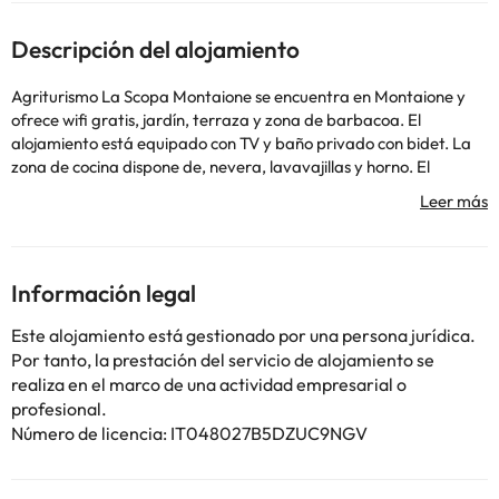
Descripción del alojamiento
Agriturismo La Scopa Montaione se encuentra en Montaione y
ofrece wifi gratis, jardín, terraza y zona de barbacoa. El
alojamiento está equipado con TV y baño privado con bidet. La
zona de cocina dispone de, nevera, lavavajillas y horno. El
aeropuerto más cercano (Aeropuerto internacional de Pisa) está
a 59 km del alojamiento.
Deberás abonar el importe total de la reserva antes de llegar.
TUI Ferienhaus (by OYO Vacation Homes) te enviará la
confirmación con todos los datos del pago. Después de realizar el
Información legal
pago, el alojamiento te enviará un e-mail con los datos del
establecimiento, incluidas la dirección y el lugar donde recoger
Este alojamiento está gestionado por una persona jurídica.
las llaves. En este alojamiento no se pueden celebrar despedidas
Por tanto, la prestación del servicio de alojamiento se
de soltero o soltera ni fiestas similares. Check your Belvilla
realiza en el marco de una actividad empresarial o
booking confirmation for optional facilities. These may require an
profesional.
extra charge and should be ordered at least 2 weeks prior
Número de licencia: IT048027B5DZUC9NGV
arrival. Please note there are possible extra charges regarding
Gas, Electricity, and Heating. The rental amount is due before
arrival and should be paid within the indicated time-frame. A