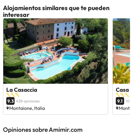
Alojamientos similares que te pueden
interesar
La Casaccia
Casa E
9.3
9.1
438 opiniones
102 
Montaione, Italia
Montai
Opiniones sobre Amimir.com