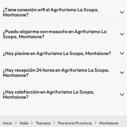
¿Tiene conexión wifi el Agriturismo La Scopa,
Montaione?
El Agriturismo La Scopa, Montaione dispone de Wi-Fi.
¿Puedo alojarme con mascota en Agriturismo La
Scopa, Montaione?
En Agriturismo La Scopa, Montaione se admiten mascotas (previa
¿Hay piscina en Agriturismo La Scopa, Montaione?
petición y de pago directo en hotel). Consulta las condiciones.
Sí, Agriturismo La Scopa, Montaione tiene piscina (este servicio
¿Hay recepción 24 horas en Agriturismo La Scopa,
puede ser de pago) Aquí tienes más info sobre la piscina y otras
Montaione?
instalaciones.
Sí, Agriturismo La Scopa, Montaione tiene recepción 24 horas.
Piscina al aire libre (temporada de verano)
¿Hay calefacción en Agriturismo La Scopa,
Montaione?
Sí, Agriturismo La Scopa, Montaione tiene calefacción en las zonas
comunes.
Inicio
Italia
Toscana
Florencia Provincia
Montaione