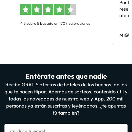
Por la
reserv
atenc
4.5 sobre 5 basado en 1707 valoraciones
MIGU
Entérate antes que nadie
Recibe GRATIS ofertas de hoteles de los buenos, de los
que te hacen flipar. Además de sorteos, contenido útil y
todas las novedades de nuestra web y App. 200 mil
personas ya están suscritas y leyéndonos, ¿te apuntas
tú también?
Introduce tu email