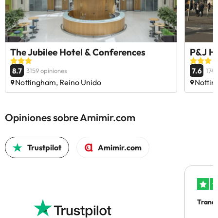
The Jubilee Hotel & Conferences
P&J H
8.7
7.6
3159 opiniones
174 
Nottingham, Reino Unido
Nottin
Opiniones sobre Amimir.com
Trustpilot
Amimir.com
Tranqu