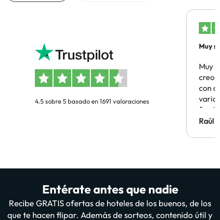
Muy sa
Muy s
creo 
con c
vario
4.5 sobre 5 basado en 1691 valoraciones
famil
Hotel 
Raúl 
vuestr
Entérate antes que nadie
Recibe GRATIS ofertas de hoteles de los buenos, de los
que te hacen flipar. Además de sorteos, contenido útil y