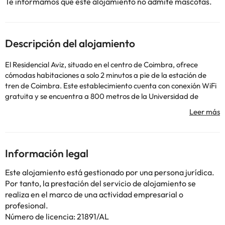
Te informamos que este alojamiento no admite mascotas.
Descripción del alojamiento
El Residencial Aviz, situado en el centro de Coimbra, ofrece
cómodas habitaciones a solo 2 minutos a pie de la estación de
tren de Coimbra. Este establecimiento cuenta con conexión WiFi
gratuita y se encuentra a 800 metros de la Universidad de
Coimbra. Todas las habitaciones cuentan con calefacción, TV por
cable y balcón con vistas a la calle. La mayoría de las
habitaciones tienen un baño privado con ducha. Se proporcionan
toallas y ropa de cama. Los huéspedes podrán visitar los diversos
sitios para comer de las inmediaciones y degustar pasteles
Información legal
tradicionales portugueses y la gastronomía local. Al otro lado del
río Mondego, a 1 km, se encuentra el monasterio de Santa Clara-
Este alojamiento está gestionado por una persona jurídica.
a-Nova y el parque Portugal dos Pequenitos, con miniaturas de
Por tanto, la prestación del servicio de alojamiento se
algunos de los lugares de interés más famosos de Portugal. El
realiza en el marco de una actividad empresarial o
acceso a la autopista A31 se encuentra a 3 minutos en coche,
profesional.
mientras que el aeropuerto internacional de Oporto está a 131
Número de licencia: 21891/AL
km.