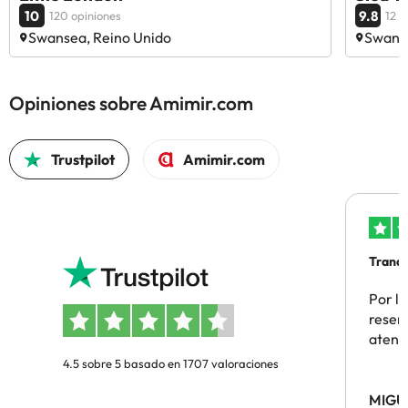
10
9.8
120 opiniones
12 o
Swansea, Reino Unido
Swanse
Opiniones sobre Amimir.com
Trustpilot
Amimir.com
Tranqu
Por la
reserv
atenc
4.5 sobre 5 basado en 1707 valoraciones
MIGU