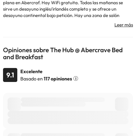
plana en Abercraf. Hay WiFi gratuita. Todas las mañanas se
sirve un desayuno inglés/irlandés completo y se ofrece un
desayuno continental bajo petición. Hay una zona de salón
compartida. Swansea se encuentra a 25 km del bed and
breakfast, mientras que Brecon está a 28 km. El aeropuerto más
cercano es el de Cardiff, ubicado a 52 km del The Hub at
Abercrave.
Opiniones sobre The Hub @ Abercrave Bed
and Breakfast
Algunos de los servicios detallados pueden ser de pago. Puedes
Excelente
9.1
consultar sus tarifas directamente en el establecimiento. Toda la
Basado en
117 opiniones
información de esta ficha está sujeta a cambios por parte del
alojamiento. Si tienes dudas, contáctanos.