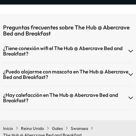
Preguntas frecuentes sobre The Hub @ Abercrave
Bed and Breakfast
¿Tiene conexión wifi el The Hub @ Abercrave Bed and
Breakfast?
El The Hub @ Abercrave Bed and Breakfast dispone de Wi-Fi.
¿Puedo alojarme con mascota en The Hub @ Abercrave
Bed and Breakfast?
En The Hub @ Abercrave Bed and Breakfast no se admiten
¿Hay calefacción en The Hub @ Abercrave Bed and
mascotas.
Breakfast?
Sí, The Hub @ Abercrave Bed and Breakfast tiene calefacción en las
zonas comunes.
Inicio
Reino Unido
Gales
Swansea
The Hub @ Abercrave Bed and Breakfast