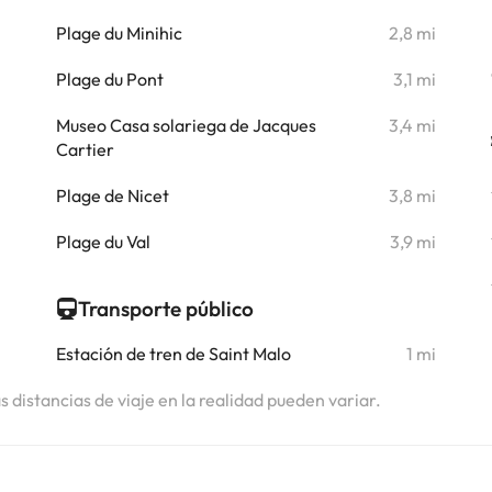
i
Plage du Minihic
2,8 mi
i
Plage du Pont
3,1 mi
i
Museo Casa solariega de Jacques
3,4 mi
Cartier
i
Plage de Nicet
3,8 mi
i
Plage du Val
3,9 mi
Transporte público
Estación de tren de Saint Malo
1 mi
as distancias de viaje en la realidad pueden variar.