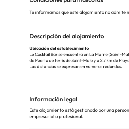
Te informamos que este alojamiento no admite 
Descripción del alojamiento
Ubicación del establecimiento
Le Cocktail Bar se encuentra en La Marne (Saint-Malo), a apenas cin
de Puerto de ferris de Saint-Malo y a 2,7 km de Playa 
Las distancias se expresan en números redondos.
Plage des Bas-Sablons: 1,2 km
Plage du Rosais: 1,3 km
Plage des Corbières: 1,3 km
Torre Solidor: 1,5 km
Puerto de ferris de Saint-Malo: 2,1 km
Información legal
Gran acuario: 2,1 km
St. Malo Citadel: 2,6 km
Este alojamiento está gestionado por una persona 
Puerto de Saint-Malo: 2,6 km
empresarial o profesional.
Playa de Saint-Malo: 2,7 km
Catedral de St. Vincent: 2,7 km