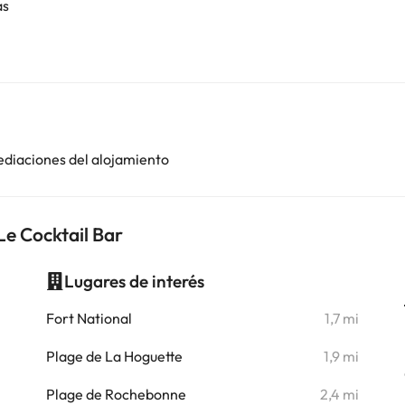
as
ediaciones del alojamiento
Le Cocktail Bar
Lugares de interés
i
Fort National
1,7 mi
i
Plage de La Hoguette
1,9 mi
i
Plage de Rochebonne
2,4 mi