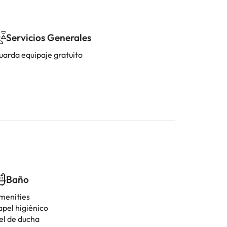
Servicios Generales
uarda equipaje gratuito
Baño
menities
apel higiénico
el de ducha