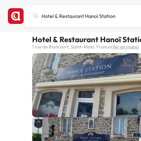
Busca
ciudad,
hotel
o
Hotel & Restaurant Hanoï Stati
destino
1 rue de Riancourt, Saint-Malo, Francia
Ver en mapa