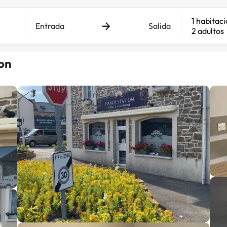
1 habitac
Entrada
Salida
2 adultos
on