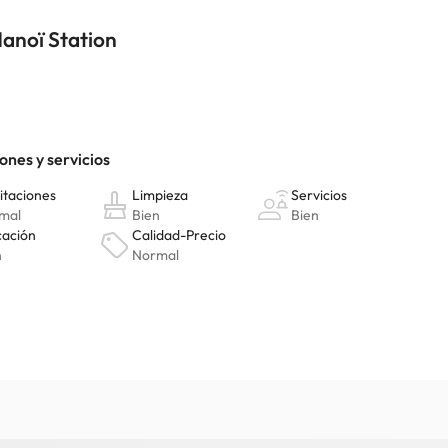
Hanoï Station
km
abitaciones con televisión de pantalla plana. La conexión wifi grati
año está provisto de ducha y artículos de higiene personal gratuitos.
ición para comer algo. Qué mejor forma de acabar el día que con una 
de 07:00 a 10:00, mientras que los fines de semana el horario es de 0
n multilingüe y consigna de equipaje a tu disposición. Hay un aparcami
o. Puedes consultar sus tarifas directamente en el establecimiento. 