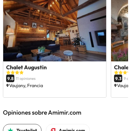
Chalet Augustin
Chalet
9.8
9.3
11 opiniones
9 op
Vaujany, Francia
Vaujan
Opiniones sobre Amimir.com
Trustpilot
Amimir.com