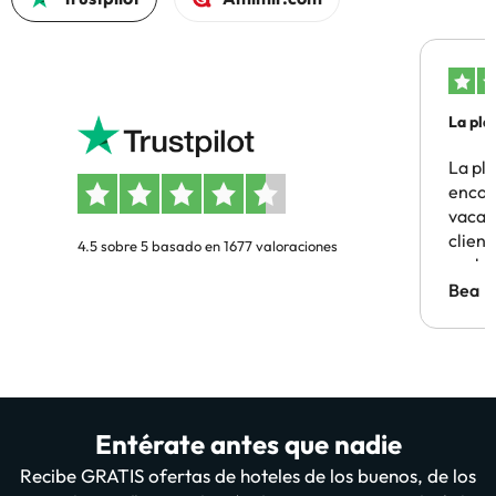
La pla
La pl
encon
vacaci
clien
4.5 sobre 5 basado en 1677 valoraciones
probl
antes.
Bea
Entérate antes que nadie
Recibe GRATIS ofertas de hoteles de los buenos, de los