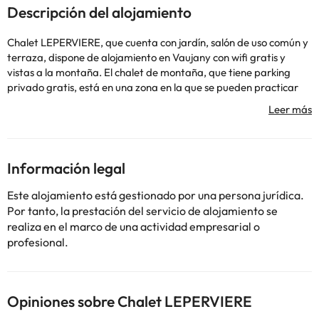
Descripción del alojamiento
Chalet LEPERVIERE, que cuenta con jardín, salón de uso común y
terraza, dispone de alojamiento en Vaujany con wifi gratis y
vistas a la montaña. El chalet de montaña, que tiene parking
privado gratis, está en una zona en la que se pueden practicar
actividades como senderismo, esquí y tenis. El chalet de
montaña, que dispone de reproductor de DVD, tiene una cocina
con nevera, lavavajillas y horno, una sala de estar con zona de
estar y zona de comedor, 5 dormitorios y 3 baños con bidet y
ducha. El alojamiento también tiene 3 baños con bañera y
Información legal
secador de pelo, y las toallas y la ropa de cama están incluidas. El
chalet de montaña tiene barbacoa, además de guardaesquíes.
Este alojamiento está gestionado por una persona jurídica.
Croix de Fer está a 45 km del alojamiento. El aeropuerto
Por tanto, la prestación del servicio de alojamiento se
(Aeropuerto de Grenoble – Isère) está a 100 km.
realiza en el marco de una actividad empresarial o
Informa a Chalet LEPERVIERE con antelación de tu hora prevista
profesional.
de llegada. Para ello, puedes utilizar el apartado de peticiones
especiales al hacer la reserva o ponerte en contacto
directamente con el alojamiento. Los datos de contacto
aparecen en la confirmación de la reserva. En respuesta al
Opiniones sobre Chalet LEPERVIERE
coronavirus (COVID-19), el alojamiento aplica medidas sanitarias