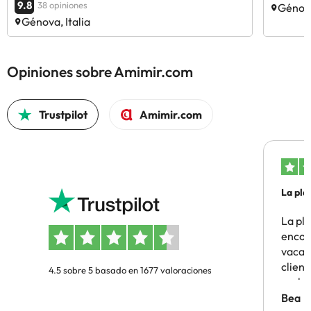
9.8
38 opiniones
Génova
Génova, Italia
Opiniones sobre Amimir.com
Trustpilot
Amimir.com
La pla
La pl
encon
vacaci
clien
4.5 sobre 5 basado en 1677 valoraciones
probl
antes.
Bea