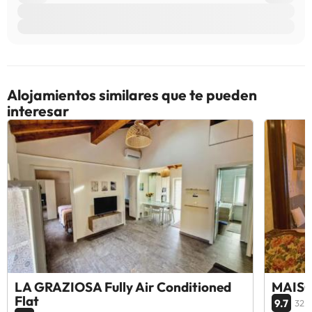
Alojamientos similares que te pueden
interesar
LA GRAZIOSA Fully Air Conditioned
MAISO
Flat
9.7
32 o