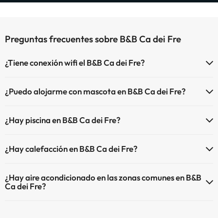
Preguntas frecuentes sobre B&B Ca dei Fre
¿Tiene conexión wifi el B&B Ca dei Fre?
El B&B Ca dei Fre dispone de Wi-Fi.
¿Puedo alojarme con mascota en B&B Ca dei Fre?
En B&B Ca dei Fre no se admiten mascotas.
¿Hay piscina en B&B Ca dei Fre?
Sí, B&B Ca dei Fre tiene piscina (este servicio puede ser de pago)
¿Hay calefacción en B&B Ca dei Fre?
Aquí tienes más info sobre la piscina y otras instalaciones.
Sí, B&B Ca dei Fre tiene calefacción en las zonas comunes.
Piscina al aire libre (temporada de verano)
¿Hay aire acondicionado en las zonas comunes en B&B
Ca dei Fre?
Sí, B&B Ca dei Fre tiene aire acondicionado en las zonas comunes.