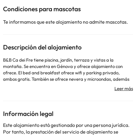
Condiciones para mascotas
Te informamos que este alojamiento no admite mascotas.
Descripción del alojamiento
B&B Ca dei Fre tiene piscina, jardín, terraza y vistas a la
montaña. Se encuentra en Génova y ofrece alojamiento con
ofrece. El bed and breakfast ofrece wifi y parking privado,
ambos gratis. También se ofrece nevera y microondas, además
de cafetera. University of Genoa está a 13 km del alojamiento, y
Aquarium of Genoa está a 14 km. El aeropuerto más cercano
(Aeropuerto de Génova-Cristoforo Colombo) está a 22 km del
alojamiento.
Información legal
Este alojamiento está gestionado por una persona jurídica.
Por tanto, la prestación del servicio de alojamiento se
Algunos de los servicios detallados pueden ser de pago. Puedes