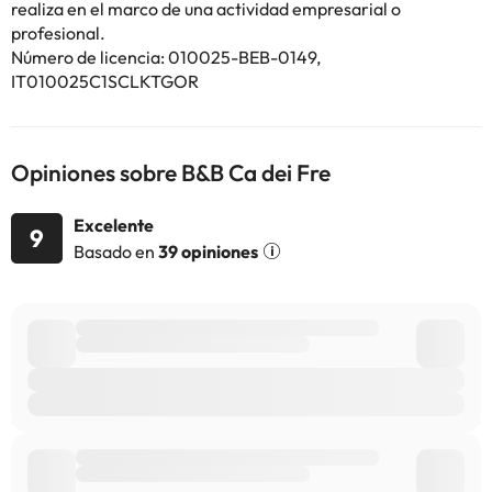
realiza en el marco de una actividad empresarial o
consultar sus tarifas directamente en el establecimiento. Toda la
profesional.
información de esta ficha está sujeta a cambios por parte del
Número de licencia: 010025-BEB-0149,
alojamiento. Si tienes dudas, contáctanos.
IT010025C1SCLKTGOR
Opiniones sobre B&B Ca dei Fre
Excelente
9
Basado en
39 opiniones