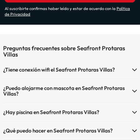
Al suscribirte confirmas haber leído y estar de acuerdo con la
Política
de Privacidad
Preguntas frecuentes sobre Seafront Protaras
Villas
¿Tiene conexión wifi el Seafront Protaras Villas?
El Seafront Protaras Villas dispone de Wi-Fi.
¿Puedo alojarme con mascota en Seafront Protaras
Villas?
En Seafront Protaras Villas se admiten mascotas (previa petición y
¿Hay piscina en Seafront Protaras Villas?
de pago directo en hotel). Consulta las condiciones.
Sí, Seafront Protaras Villas tiene piscina (este servicio puede ser de
¿Qué puedo hacer en Seafront Protaras Villas?
pago) Aquí tienes más info sobre la piscina y otras instalaciones.