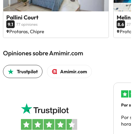
Pallini Court
Melini
9.1
8.6
77 opiniones
278 
Protaras, Chipre
Protar
Opiniones sobre Amimir.com
Trustpilot
Amimir.com
Por su
Por su
hora 