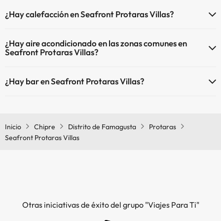
El Seafront Protaras Villas dispone de las siguientes actividades
Piscina al aire libre (temporada de verano)
¿Hay calefacción en Seafront Protaras Villas?
(algunas pueden ser de pago).
Piscina al aire libre (toda la temporada)
Sí, Seafront Protaras Villas tiene calefacción en las zonas comunes.
Masajista
¿Hay aire acondicionado en las zonas comunes en
Seafront Protaras Villas?
Sí, Seafront Protaras Villas tiene aire acondicionado en las zonas
¿Hay bar en Seafront Protaras Villas?
comunes.
Sí, Seafront Protaras Villas tiene bar.
Inicio
Chipre
Distrito de Famagusta
Protaras
Seafront Protaras Villas
Otras iniciativas de éxito del grupo "Viajes Para Ti"