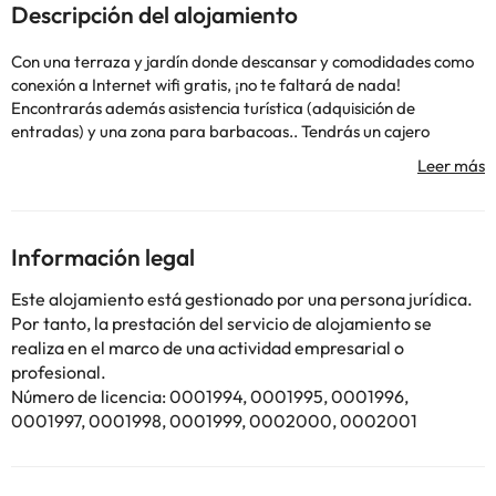
Descripción del alojamiento
Con una terraza y jardín donde descansar y comodidades como
conexión a Internet wifi gratis, ¡no te faltará de nada!
Encontrarás además asistencia turística (adquisición de
entradas) y una zona para barbacoas.. Tendrás un cajero
automático y un dispensador de agua a tu disposición. Hay un
aparcamiento sin asistencia gratuito disponible.. #Con una
terraza y jardín donde descansar y comodidades como conexión
a Internet wifi gratis, ¡no te faltará de nada! Encontrarás
además asistencia turística (adquisición de entradas) y una zona
Información legal
para barbacoas.. Tendrás un cajero automático y un
dispensador de agua a tu disposición. Hay un aparcamiento sin
Este alojamiento está gestionado por una persona jurídica.
asistencia gratuito disponible.. Mandatory fees: Los siguientes
Por tanto, la prestación del servicio de alojamiento se
cargos se pagan en el alojamiento: Tasa de mantenimiento de la
realiza en el marco de una actividad empresarial o
piscina climatizada: 50 EUR por alojamiento, por noche Hemos
profesional.
incluido todos los cargos que nos ha proporcionado el
Número de licencia: 0001994, 0001995, 0001996,
alojamiento. . Optional fees: Cuna (cama para bebé): 5.0 EUR
0001997, 0001998, 0001999, 0002000, 0002001
por noche. La lista anterior puede estar incompleta. Además, es
posible que los impuestos no estén incluidos. Importes sujetos a
cambios. . Instructions: Puede aplicarse un recargo por cada