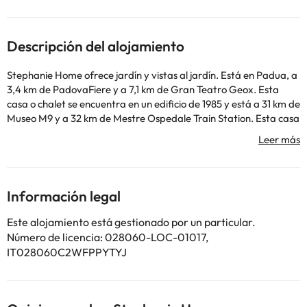
Descripción del alojamiento
Stephanie Home ofrece jardín y vistas al jardín. Está en Padua, a
3,4 km de PadovaFiere y a 7,1 km de Gran Teatro Geox. Esta
casa o chalet se encuentra en un edificio de 1985 y está a 31 km de
Museo M9 y a 32 km de Mestre Ospedale Train Station. Esta casa
o chalet con aire acondicionado consta de 1 dormitorio, una sala
de estar, una cocina totalmente equipada con nevera y
cafetera, y 1 baño con bidet y ducha. Para mayor comodidad, el
alojamiento puede ofrecer toallas y ropa de cama por un
suplemento. Estación de tren Venecia Santa Lucia está a 37 km
Información legal
del alojamiento, y Basílica dei Frari está a 37 km. El aeropuerto
más cercano (Aeropuerto de Venecia - Marco Polo) está a 39 km.
Este alojamiento está gestionado por un particular.
Informa a Stephanie Home con antelación de tu hora prevista de
Número de licencia: 028060-LOC-01017,
llegada. Para ello, puedes utilizar el apartado de peticiones
IT028060C2WFPPYTYJ
especiales al hacer la reserva o ponerte en contacto
directamente con el alojamiento. Los datos de contacto
aparecen en la confirmación de la reserva. Según las indicaciones
del Gobierno para minimizar el contagio del coronavirus (COVID-