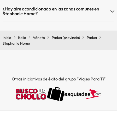
En Stephanie Home se admiten mascotas (previa petición y de pago
¿Hay aire acondicionado en las zonas comunes en
directo en hotel). Consulta las condiciones.
Stephanie Home?
Sí, Stephanie Home tiene aire acondicionado en las zonas comunes.
Inicio
Italia
Véneto
Padua (provincia)
Padua
Stephanie Home
Otras iniciativas de éxito del grupo "Viajes Para Ti"