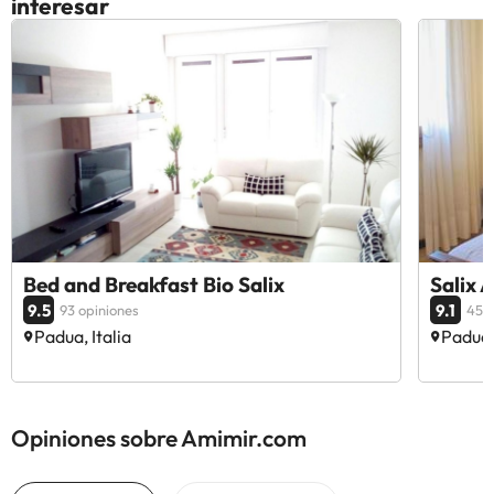
interesar
Bed and Breakfast Bio Salix
Salix 
9.5
9.1
93 opiniones
45 o
Padua, Italia
Padua, 
Opiniones sobre Amimir.com