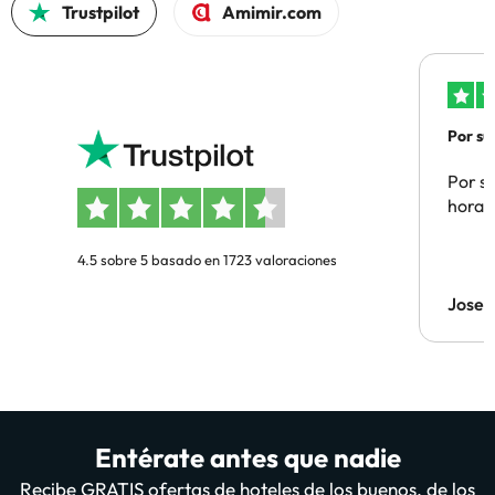
Trustpilot
Amimir.com
Por su
Por su
hora 
4.5 sobre 5 basado en 1723 valoraciones
Jose 
Entérate antes que nadie
Recibe GRATIS ofertas de hoteles de los buenos, de los