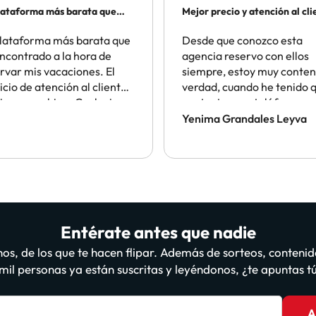
lataforma más barata que
Mejor precio y atención al cli
lataforma más barata que
Desde que conozco esta
ncontrado a la hora de
agencia reservo con ellos
rvar mis vacaciones. El
siempre, estoy muy conten
icio de atención al cliente
verdad, cuando he tenido 
iona muy bien. Cualquier
contactar por teléfono qu
blema intentan
sido en escasas ocasiones
Yenima Grandales Leyva
cionarlo cuanto antes. Sin
han atendido perfectamen
 seguiré utilizandolo
Entérate antes que nadie
os, de los que te hacen flipar. Además de sorteos, contenid
il personas ya están suscritas y leyéndonos, ¿te apuntas 
A