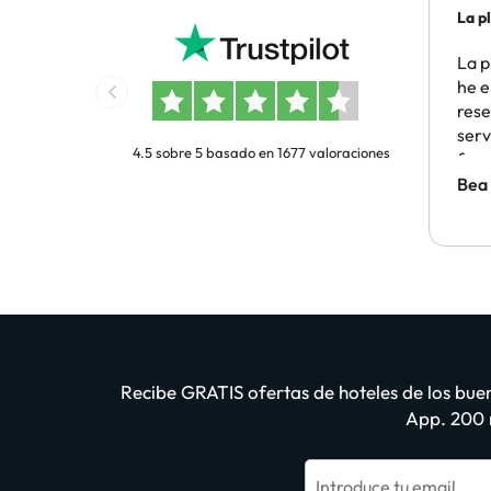
La p
he…
La p
he e
rese
serv
4.5 sobre 5 basado en 1677 valoraciones
func
pro
Bea
solu
duda
Recibe GRATIS ofertas de hoteles de los buen
App. 200 m
Introduce tu email