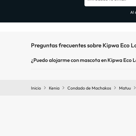
Al 
Preguntas frecuentes sobre Kipwa Eco 
¿Puedo alojarme con mascota en Kipwa Eco 
En Kipwa Eco Lodge no se admiten mascotas.
Inicio
Kenia
Condado de Machakos
Matuu