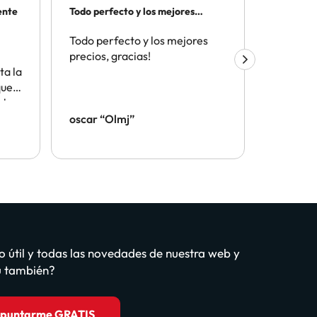
ente
Todo perfecto y los mejores
ATENCIO
precios
TELEFON
Todo perfecto y los mejores
Por la t
precios, gracias!
el depar
ta la
cliente y
que
aceptaci
e ha
telefono
 me
oscar “Olmj”
IVAN
te.
o útil y todas las novedades de nuestra web y
tú también?
puntarme GRATIS