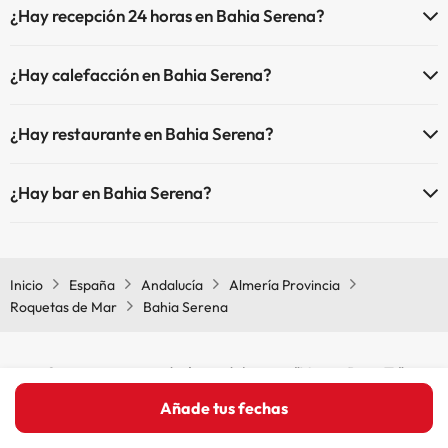
¿Hay recepción 24 horas en Bahia Serena?
pueden ser de pago).
Sí, Bahia Serena tiene recepción 24 horas.
Masajista
¿Hay calefacción en Bahia Serena?
Sí, Bahia Serena tiene calefacción en las zonas comunes.
¿Hay restaurante en Bahia Serena?
Sí, Bahia Serena tiene restaurante.
¿Hay bar en Bahia Serena?
Sí, Bahia Serena tiene bar.
Inicio
España
Andalucía
Almería Provincia
Roquetas de Mar
Bahia Serena
Otras iniciativas de éxito del grupo "Viajes Para Ti"
Añade tus fechas