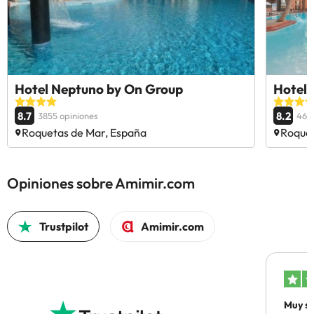
Hotel Neptuno by On Group
Hotel 
8.7
8.2
3855 opiniones
461
Roquetas de Mar, España
Roquet
Opiniones sobre Amimir.com
Trustpilot
Amimir.com
Muy sa