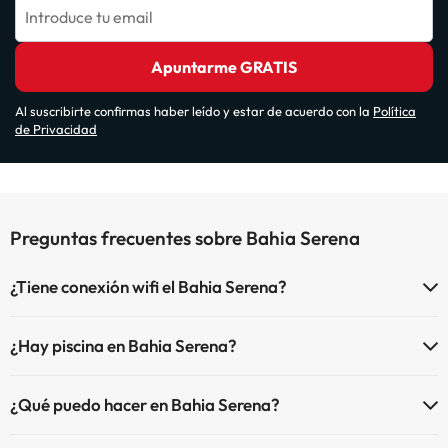
Introduce tu email
Apuntarme GRATIS
Al suscribirte confirmas haber leído y estar de acuerdo con la
Política
de Privacidad
Preguntas frecuentes sobre Bahia Serena
¿Tiene conexión wifi el Bahia Serena?
El Bahia Serena dispone de Wi-Fi.
¿Hay piscina en Bahia Serena?
Sí, Bahia Serena tiene piscina (este servicio puede ser de pago) Aquí
¿Qué puedo hacer en Bahia Serena?
tienes más info sobre la piscina y otras instalaciones.
El Bahia Serena dispone de las siguientes actividades (algunas
Piscina al aire libre (temporada de verano)