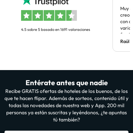
Muy s
creo 
con c
vario
4.5 sobre 5 basado en 1691 valoraciones
famil
Hotel 
Raúl 
vuestr
Entérate antes que nadie
Recibe GRATIS ofertas de hoteles de los buenos, de los
que te hacen flipar. Además de sorteos, contenido útil y
todas las novedades de nuestra web y App. 200 mil
personas ya están suscritas y leyéndonos, ¿te apuntas
tú también?