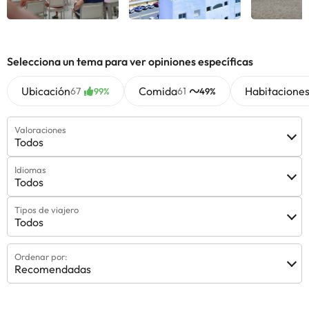
Ver todas
Ver todas
Ver 
Selecciona un tema para ver opiniones específicas
Ubicación
Comida
Habitacione
67
61
99%
49%
Valoraciones
Todos
Idiomas
Todos
Tipos de viajero
Todos
Ordenar por:
Recomendadas