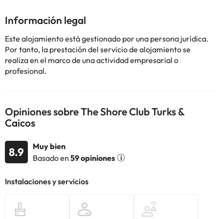
alojen en esta propiedad podrán disfrutar de los deliciosos platos
que se sirven en el comedor. Las personas que se alojen en este
Información legal
hotel podrán cuidarse como se merecen durante su estancia, ya
que cuenta con una amplia gama de prestaciones de salud y
Este alojamiento está gestionado por una persona jurídica.
bienestar.
Por tanto, la prestación del servicio de alojamiento se
realiza en el marco de una actividad empresarial o
profesional.
Algunos de los servicios detallados pueden ser de pago. Puedes
consultar sus tarifas directamente en el establecimiento. Toda la
información de esta ficha está sujeta a cambios por parte del
alojamiento. Si tienes dudas, contáctanos.
Opiniones sobre The Shore Club Turks &
Caicos
Muy bien
8.9
Basado en
59 opiniones