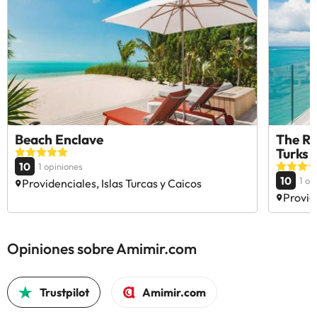
Beach Enclave
The Re
Turks 
10
1 opiniones
10
1 op
Providenciales, Islas Turcas y Caicos
Provid
Opiniones sobre Amimir.com
Trustpilot
Amimir.com