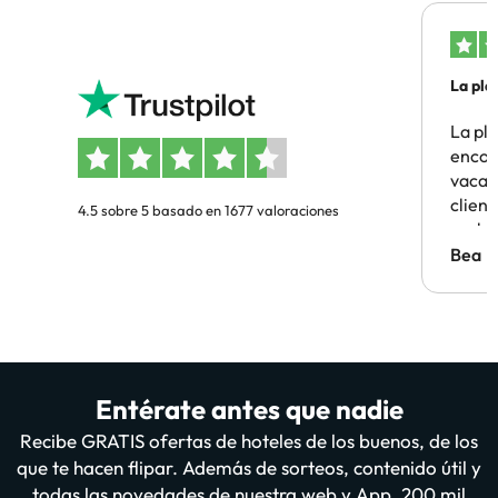
La pla
La pl
encon
vacaci
clien
4.5 sobre 5 basado en 1677 valoraciones
probl
antes.
Bea
Entérate antes que nadie
Recibe GRATIS ofertas de hoteles de los buenos, de los
que te hacen flipar. Además de sorteos, contenido útil y
todas las novedades de nuestra web y App. 200 mil