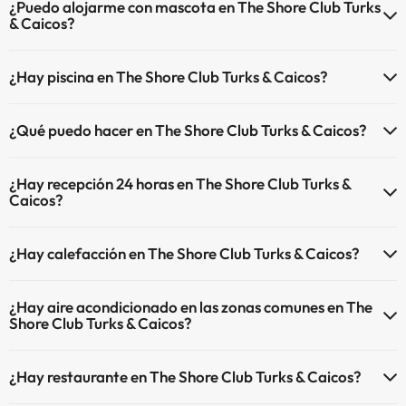
¿Puedo alojarme con mascota en The Shore Club Turks
& Caicos?
En The Shore Club Turks & Caicos no se admiten mascotas.
¿Hay piscina en The Shore Club Turks & Caicos?
Sí, The Shore Club Turks & Caicos tiene piscina (este servicio puede
¿Qué puedo hacer en The Shore Club Turks & Caicos?
ser de pago) Aquí tienes más info sobre la piscina y otras
instalaciones.
El The Shore Club Turks & Caicos dispone de las siguientes
¿Hay recepción 24 horas en The Shore Club Turks &
actividades (algunas pueden ser de pago).
Piscina al aire libre (temporada de verano)
Caicos?
Piscina al aire libre (toda la temporada)
Masajista
Sí, The Shore Club Turks & Caicos tiene recepción 24 horas.
¿Hay calefacción en The Shore Club Turks & Caicos?
Sí, The Shore Club Turks & Caicos tiene calefacción en las zonas
¿Hay aire acondicionado en las zonas comunes en The
comunes.
Shore Club Turks & Caicos?
Sí, The Shore Club Turks & Caicos tiene aire acondicionado en las
¿Hay restaurante en The Shore Club Turks & Caicos?
zonas comunes.