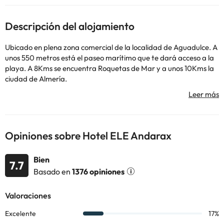
Descripción del alojamiento
Ubicado en plena zona comercial de la localidad de Aguadulce. A
unos 550 metros está el paseo marítimo que te dará acceso a la
playa. A 8Kms se encuentra Roquetas de Mar y a unos 10Kms la
ciudad de Almería.
El
Hotel Ele Andarax 3*
cuenta con recepción 24 horas, aire
acondicionado, calefacción, conexión wifi gratuita, parking
interior de pago, terraza ajardinada con tumbonas junto a la
piscina exterior para la temporada de verano. También disponen
de un restaurante.
Opiniones sobre Hotel ELE Andarax
Las
habitaciones están equipadas para el descanso con aire
acondicionado, conexión wifi gratuita, televisión teléfono, caja
Bien
fuerte (de pago) y baño completo con ducha y secador de pelo.
7.7
Basado en
1376 opiniones
Te recomendamos disfrutar de la Costa de Almería, de sus
playas y de su ambiente. Puedes visitar otras localidades de la
zona como: El Ejido o San Agustín (que te darán acceso a la zona
natural de Punta Etinas-Sabinar).
Reserva ya en el
Hotel Ele Andarax 3*
y disfruta de unos días en