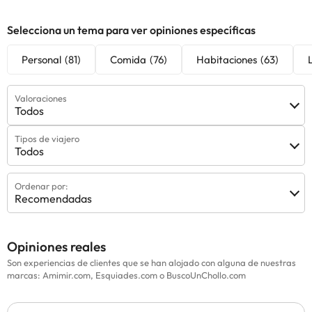
Ver todas
Ver todas
Ver 
Selecciona un tema para ver opiniones específicas
Personal
(81)
Comida
(76)
Habitaciones
(63)
Valoraciones
Todos
Tipos de viajero
Todos
Ordenar por:
Recomendadas
Opiniones reales
Son experiencias de clientes que se han alojado con alguna de nuestras
marcas: Amimir.com, Esquiades.com o BuscoUnChollo.com