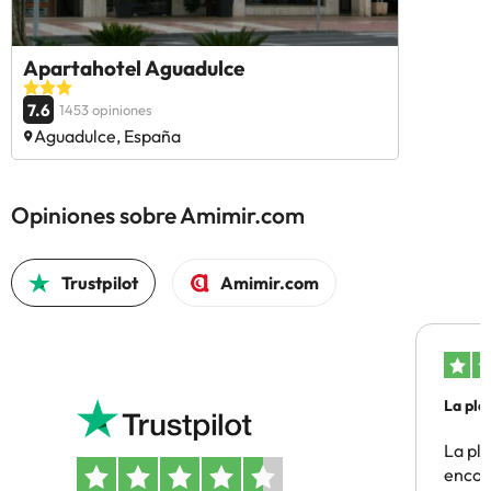
Apartahotel Aguadulce
7.6
1453 opiniones
Aguadulce, España
Opiniones sobre Amimir.com
Trustpilot
Amimir.com
La pla
La pl
encon