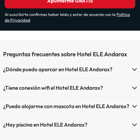
Apuntarme GRATIS
Al suscribirte confirmas haber leído y estar de acuerdo con la
Política
de Privacidad
Preguntas frecuentes sobre Hotel ELE Andarax
¿Dónde puedo aparcar en Hotel ELE Andarax?
Si te alojas en Hotel ELE Andarax tienes estas posibilidades de
¿Tiene conexión wifi el Hotel ELE Andarax?
aparcamiento (bajo disponibilidad):
El Hotel ELE Andarax dispone de Wi-Fi.
Parking interior de pago
¿Puedo alojarme con mascota en Hotel ELE Andarax?
En Hotel ELE Andarax no se admiten mascotas.
¿Hay piscina en Hotel ELE Andarax?
Sí, Hotel ELE Andarax tiene piscina (este servicio puede ser de pago)