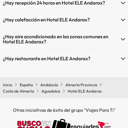
¿Hay recepción 24 horas en Hotel ELE Andarax?
Aquí tienes más info sobre la piscina y otras instalaciones.
Sí, Hotel ELE Andarax tiene recepción 24 horas.
Piscina al aire libre (temporada de verano)
¿Hay calefacción en Hotel ELE Andarax?
Sí, Hotel ELE Andarax tiene calefacción en las zonas comunes.
¿Hay aire acondicionado en las zonas comunes en
Hotel ELE Andarax?
Sí, Hotel ELE Andarax tiene aire acondicionado en las zonas
¿Hay restaurante en Hotel ELE Andarax?
comunes.
Sí, Hotel ELE Andarax tiene restaurante.
Inicio
España
Andalucía
Almería Provincia
Costa de Almería
Aguadulce
Hotel ELE Andarax
Otras iniciativas de éxito del grupo "Viajes Para Ti"