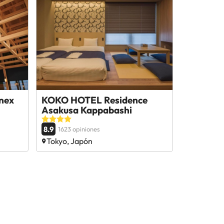
nex
KOKO HOTEL Residence
Asakusa Kappabashi
8.9
1623 opiniones
Tokyo, Japón