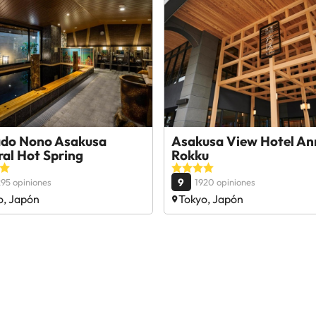
do Nono Asakusa
Asakusa View Hotel An
al Hot Spring
Rokku
9
95 opiniones
1920 opiniones
o, Japón
Tokyo, Japón