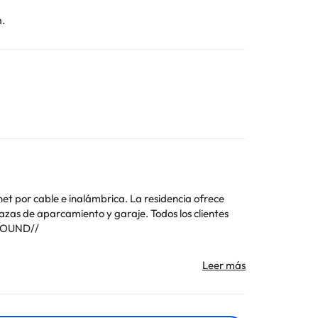
n.
net por cable e inalámbrica. La residencia ofrece
azas de aparcamiento y garaje. Todos los clientes
 FOUND//
Toda la información de esta ficha está sujeta a