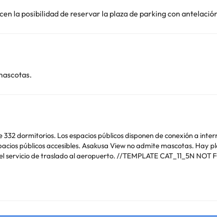
en la posibilidad de reservar la plaza de parking con antelació
mascotas.
e 332 dormitorios. Los espacios públicos disponen de conexión a inter
pacios públicos accesibles. Asakusa View no admite mascotas. Hay pl
 el servicio de traslado al aeropuerto. //TEMPLATE CAT_11_5N NOT
o. Puedes consultar sus tarifas directamente en el establecimiento. 
contáctanos.