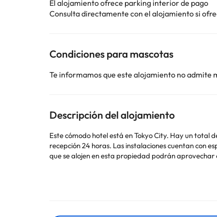
El alojamiento ofrece parking interior de pago
Consulta directamente con el alojamiento si ofrec
Condiciones para mascotas
Te informamos que este alojamiento no admite 
Descripción del alojamiento
Este cómodo hotel está en Tokyo City. Hay un total d
recepción 24 horas. Las instalaciones cuentan con es
que se alojen en esta propiedad podrán aprovechar
Algunos de los servicios detallados pueden ser de pag
cambios por parte del alojamiento. Si tienes dudas, 