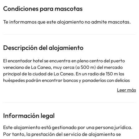
Condiciones para mascotas
Te informamos que este alojamiento no admite mascotas.
Descripción del alojamiento
El encantador hotel se encuentra en pleno centro del puerto
veneciano de La Canea, muy cerca (a 500 m) del mercado
principal de la ciudad de La Canea. En un radio de 150 m los
huéspedes podrán encontrar bancos y panaderías con delicias
tradicionales cretenses, así como muchos de los mejores
restaurantes, 'tavernas' y la vida nocturna de la ciudad.
Asimismo, la estación central de autobuses de La Canea dista
solo 300 m. El aeropuerto de Souda dista aproximadamente 16
km del hotel. Este hotel es un lugar con personalidad propia. Se
Información legal
trata de una expresión de privacidad total, elegancia, confort y
un gran placer estético. La combinación de piedra y madera con
Este alojamiento está gestionado por una persona jurídica.
los colores y el estilo típico veneciano, las réplicas de obras de
Por tanto, la prestación del servicio de alojamiento se
arte clásicas y del Renacimiento, las antigüedades y las