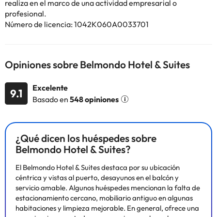
realiza en el marco de una actividad empresarial o
espectaculares vistas al puerto se conjuran para conformar la
profesional.
marca de elegancia y romanticismo de este hotel. Otras de las
Número de licencia: 1042K060A0033701
instalaciones a disposición de los huéspedes son un vestíbulo con
caja fuerte, ascensor, guardarropa, cafetería, sala de desayunos
y servicios de habitaciones y de lavandería. Cada una de las
habitaciones tiene su propio nombre y personalidad. Todas ellas
Opiniones sobre Belmondo Hotel & Suites
son muy confortables y amplias y disponen de 2 camas
individuales, un cuarto de baño particular con ducha, bañera y
Excelente
9.1
secador de pelo, balcón o terraza particulares y aire
Basado en
548 opiniones
acondicionado y calefacción regulables. Las habitaciones
también gozan de mucha luz natural y su equipamiento se
completa con teléfono de línea directa, TV, conexión a Internet,
minibar, cafetera/tetera, lavadora y set de plancha. El hotel
¿Qué dicen los huéspedes sobre
sirve desayuno continental cada mañana, con diversos sabores
Belmondo Hotel & Suites?
tradicionales. El desayuno también se sirve en las habitaciones
con balcón.
El Belmondo Hotel & Suites destaca por su ubicación
céntrica y vistas al puerto, desayunos en el balcón y
servicio amable. Algunos huéspedes mencionan la falta de
estacionamiento cercano, mobiliario antiguo en algunas
Algunos de los servicios detallados pueden ser de pago. Puedes
habitaciones y limpieza mejorable. En general, ofrece una