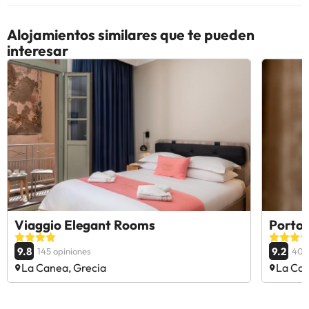
Alojamientos similares que te pueden
interesar
Viaggio Elegant Rooms
Porto
9.8
9.2
145 opiniones
402
La Canea, Grecia
La Can