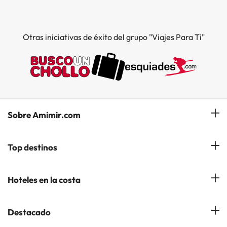
Otras iniciativas de éxito del grupo "Viajes Para Ti"
Sobre Amimir.com
¿Quiénes somos?
Top destinos
Opiniones de nuestros clientes
Hoteles en Salou
Hoteles en la costa
Gestionar mi reserva
Hoteles en Lloret de Mar
Blog de Amimir.com
Hoteles en la Costa Azahar
Destacado
Hoteles en Andorra la Vella