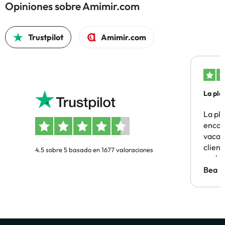
Opiniones sobre Amimir.com
Trustpilot
Amimir.com
La pla
La pl
encon
vacaci
clien
4.5 sobre 5 basado en 1677 valoraciones
probl
antes.
Bea