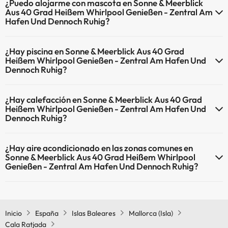
¿Puedo alojarme con mascota en Sonne & Meerblick
Zentral Am Hafen Und Dennoch Ruhig dispone de Wi-Fi.
Aus 40 Grad Heißem Whirlpool Genießen - Zentral Am
Hafen Und Dennoch Ruhig?
En Sonne & Meerblick Aus 40 Grad Heißem Whirlpool Genießen -
¿Hay piscina en Sonne & Meerblick Aus 40 Grad
Zentral Am Hafen Und Dennoch Ruhig se admiten mascotas (previa
Heißem Whirlpool Genießen - Zentral Am Hafen Und
petición y de pago directo en hotel). Consulta las condiciones.
Dennoch Ruhig?
Sí, Sonne & Meerblick Aus 40 Grad Heißem Whirlpool Genießen -
¿Hay calefacción en Sonne & Meerblick Aus 40 Grad
Zentral Am Hafen Und Dennoch Ruhig tiene piscina (este servicio
Heißem Whirlpool Genießen - Zentral Am Hafen Und
puede ser de pago) Aquí tienes más info sobre la piscina y otras
Dennoch Ruhig?
instalaciones.
Sí, Sonne & Meerblick Aus 40 Grad Heißem Whirlpool Genießen -
Piscina al aire libre (temporada de verano)
¿Hay aire acondicionado en las zonas comunes en
Zentral Am Hafen Und Dennoch Ruhig tiene calefacción en las
Sonne & Meerblick Aus 40 Grad Heißem Whirlpool
zonas comunes.
Genießen - Zentral Am Hafen Und Dennoch Ruhig?
Sí, Sonne & Meerblick Aus 40 Grad Heißem Whirlpool Genießen -
Zentral Am Hafen Und Dennoch Ruhig tiene aire acondicionado en
las zonas comunes.
Inicio
España
Islas Baleares
Mallorca (Isla)
Cala Ratjada