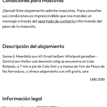
Condiciones para mascotas
¡Genial! Este alojamiento admite mascotas. Para consultar
sus condiciones es imprescindible que nos mandes un
mensaje a través del
apartado de contacto
informando del
peso de tu mascota.
Descripción del alojamiento
Sonne & Meerblick aus 40 Grad heißem Whirlpool genießen -
Zentral am Hafen und dennoch ruhig se encuentra en Cala
Ratjada, a 7 min a pie de Cala Gat y a menos de 1 km de Playa de
Na Ferradura, y ofrece alojamiento con wifi gratis, aire
acondicionado, piscina al aire libre y zona de barbacoa. El
apartamento, que cuenta con piscina privada, está en una zona
en la que se pueden practicar actividades como senderismo,
pesca y ping pong. El apartamento cuenta con 2 dormitorios, 1
baño, ropa de cama, toallas, TV de pantalla plana, zona de
Información legal
comedor, cocina totalmente equipada y terraza con vistas al
mar. El apartamento ofrece bañera de hidromasaje. Se puede