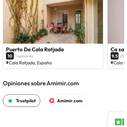
Puerto De Cala Ratjada
Ca sa 
10
9.5
1 opiniones
23 o
Cala Ratjada, España
Cala R
Opiniones sobre Amimir.com
Trustpilot
Amimir.com