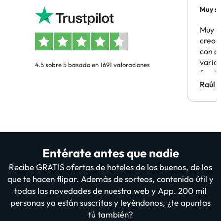
Muy sa
Muy s
creo 
con c
vario
4.5 sobre 5 basado en 1691 valoraciones
famil
Hotel 
Raúl 
vuestr
Entérate antes que nadie
Recibe GRATIS ofertas de hoteles de los buenos, de los
que te hacen flipar. Además de sorteos, contenido útil y
todas las novedades de nuestra web y App. 200 mil
personas ya están suscritas y leyéndonos, ¿te apuntas
tú también?