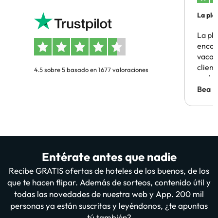
La pla
La pl
encon
vacaci
clien
4.5 sobre 5 basado en 1677 valoraciones
probl
antes.
Bea
Entérate antes que nadie
Recibe GRATIS ofertas de hoteles de los buenos, de los
que te hacen flipar. Además de sorteos, contenido útil y
todas las novedades de nuestra web y App. 200 mil
personas ya están suscritas y leyéndonos, ¿te apuntas
tú también?