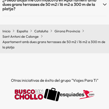
de la platja dispone de Wi-Fi.
dues grans terrasses de 50 m2 i 16 m2 a 300 m de la
platja?
En Apartament amb dues grans terrasses de 50 m2 i 16 m2 a 300 m
de la platja no se admiten mascotas.
Inicio
España
Cataluña
Girona Provincia
Sant Antoni de Calonge
Apartament amb dues grans terrasses de 50 m2 i 16 m2 a 300 m de
la platja
Otras iniciativas de éxito del grupo "Viajes Para Ti"