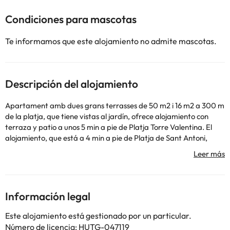
Condiciones para mascotas
Te informamos que este alojamiento no admite mascotas.
Descripción del alojamiento
Apartament amb dues grans terrasses de 50 m2 i 16 m2 a 300 m
de la platja, que tiene vistas al jardín, ofrece alojamiento con
terraza y patio a unos 5 min a pie de Platja Torre Valentina. El
alojamiento, que está a 4 min a pie de Platja de Sant Antoni,
dispone de jardín y parking privado gratis. El apartamento, que
dispone de reproductor de DVD, tiene una cocina con nevera,
horno y microondas, una sala de estar con zona de estar y zona
de comedor, 3 dormitorios y 1 baño con ducha y bañera. Para
mayor comodidad, el alojamiento puede ofrecer toallas y ropa
Información legal
de cama por un suplemento. Cerca del alojamiento hay puntos
de interés como Cala de Roques Planes, Cala del Paller y Cala
Este alojamiento está gestionado por un particular.
dels Esculls. El aeropuerto (Aeropuerto de Girona - Costa Brava)
Número de licencia: HUTG-047119