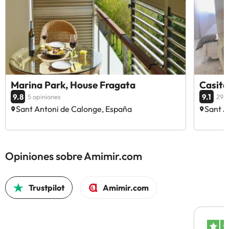
Marina Park, House Fragata
Casita
9.8
9.1
5 opiniones
29 o
Sant Antoni de Calonge, España
Sant A
Opiniones sobre Amimir.com
Trustpilot
Amimir.com