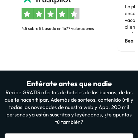
La pl
encon
vacaci
clien
4.5 sobre 5 basado en 1677 valoraciones
probl
antes.
Bea
Entérate antes que nadie
Recibe GRATIS ofertas de hoteles de los buenos, de los
que te hacen flipar. Además de sorteos, contenido útil y
todas las novedades de nuestra web y App. 200 mil
personas ya están suscritas y leyéndonos, ¿te apuntas
tú también?