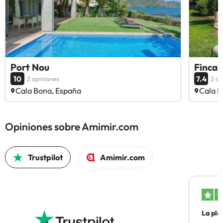
Port Nou
Finca 
10
7.4
2 opiniones
2 op
Cala Bona, España
Cala B
Opiniones sobre Amimir.com
Trustpilot
Amimir.com
La pla