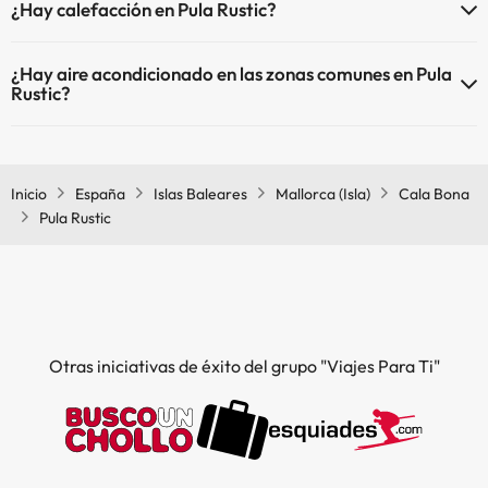
¿Hay calefacción en Pula Rustic?
tienes más info sobre la piscina y otras instalaciones.
Sí, Pula Rustic tiene calefacción en las zonas comunes.
Piscina al aire libre (temporada de verano)
¿Hay aire acondicionado en las zonas comunes en Pula
Piscina al aire libre (toda la temporada)
Rustic?
Sí, Pula Rustic tiene aire acondicionado en las zonas comunes.
Inicio
España
Islas Baleares
Mallorca (Isla)
Cala Bona
Pula Rustic
Otras iniciativas de éxito del grupo "Viajes Para Ti"