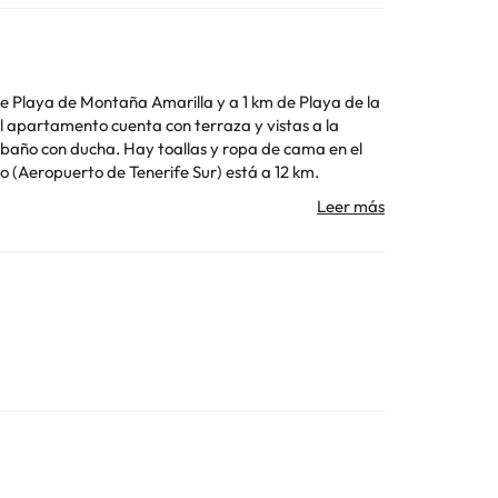
a de Playa de Montaña Amarilla y a 1 km de Playa de la
1 baño con ducha. Hay toallas y ropa de cama en el
rcano (Aeropuerto de Tenerife Sur) está a 12 km.
rán mostrar un documento de identidad válido y una
isponibilidad y pueden comportar suplementos. En este
Toda la información de esta ficha está sujeta a