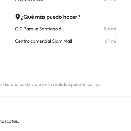
i
¿Qué más puedo hacer?
i
C.C Parque Santiago 6
5,6 mi
i
Centro comercial Siam Mall
6,1 mi
i
i
i
as distancias de viaje en la realidad pueden variar.
mascotas.