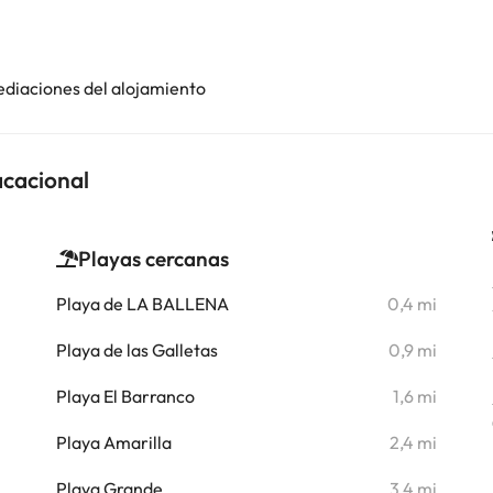
ediaciones del alojamiento
acacional
Playas cercanas
i
Playa de LA BALLENA
0,4 mi
i
Playa de las Galletas
0,9 mi
Playa El Barranco
1,6 mi
i
Playa Amarilla
2,4 mi
i
Playa Grande
3,4 mi