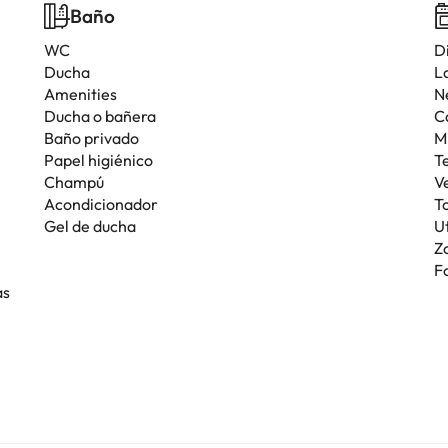
Baño
WC
D
Ducha
L
Amenities
N
Ducha o bañera
C
Baño privado
M
Papel higiénico
T
Champú
V
Acondicionador
T
Gel de ducha
U
Z
F
as