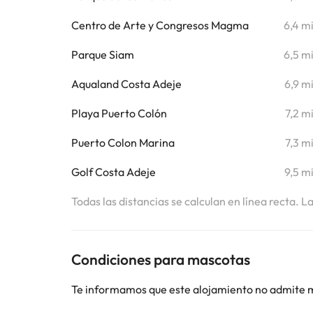
Centro de Arte y Congresos Magma
6,4 m
Parque Siam
6,5 m
Aqualand Costa Adeje
6,9 m
Playa Puerto Colón
7,2 m
Puerto Colon Marina
7,3 m
Golf Costa Adeje
9,5 m
Todas las distancias se calculan en línea recta. L
Condiciones para mascotas
Te informamos que este alojamiento no admite 