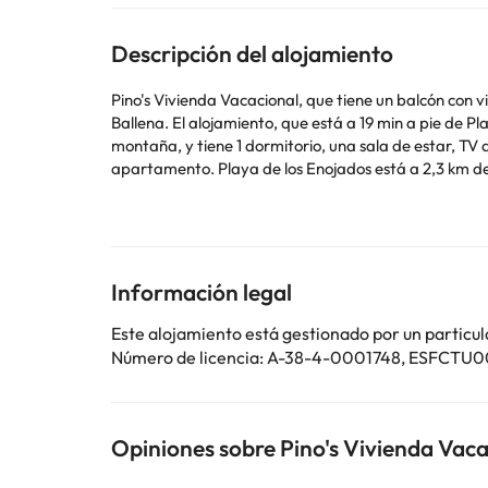
Descripción del alojamiento
Pino's Vivienda Vacacional, que tiene un balcón con vi
Ballena. El alojamiento, que está a 19 min a pie de Playa de Las Galletas,
montaña, y tiene 1 dormitorio, una sala de estar, TV
apartamento. Playa de los Enojados está a
Informa a con antelación de tu hora prevista de llegada. Para ello, puedes utilizar el apartado de peticiones especiales al hacer la reserva o ponerte en contacto
directamente con el alojamiento. Los datos de cont
tarjeta de crédito al realizar el registro de entrada
alojamiento no se pueden celebrar despedidas de solte
Información legal
Algunos de los servicios detallados pueden ser de pag
Este alojamiento está gestionado por un particul
cambios por parte del alojamiento. Si tienes dudas, 
Número de licencia: A-38-4-0001748, ES
Opiniones sobre Pino's Vivienda Vaca