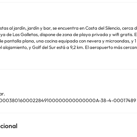
stas al jardín, jardín y bar, se encuentra en Costa del Silencio, cerc
 dispone de zona de playa privada y wifi gratis. El apartamento cuenta con terraza y vistas a la
 de pantalla plana, una cocina equipada con nevera y microondas, y 
 2,3 km del alojamiento, y Golf del Sur está a 9,2 km. El aeropuerto más ce
acto aparecen en la confirmación de la reserva. Los huéspedes debe
. Ten en cuenta que todas las peticiones especiales están sujetas a d
ro o soltera ni fiestas similares. Gestionado por un particular
o. Puedes consultar sus tarifas directamente en el establecimiento. 
ar.
contáctanos.
FCTU00003801600022849100000000000000A-38-4-00017489
cional