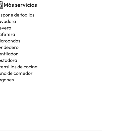
Más servicios
ispone de toallas
avadora
evera
afetera
icroondas
endedero
entilador
ostadora
tensilios de cocina
ona de comedor
ogones