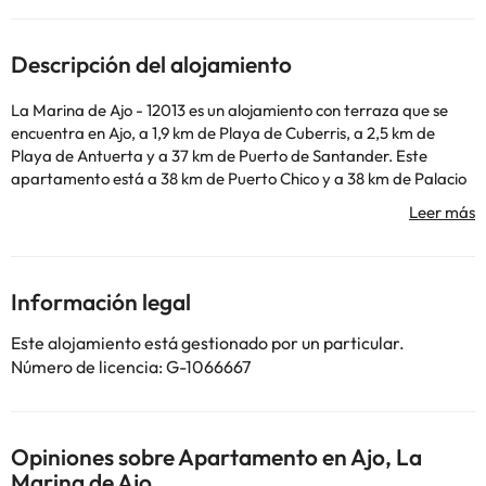
Descripción del alojamiento
La Marina de Ajo - 12013 es un alojamiento con terraza que se
encuentra en Ajo, a 1,9 km de Playa de Cuberris, a 2,5 km de
Playa de Antuerta y a 37 km de Puerto de Santander. Este
apartamento está a 38 km de Puerto Chico y a 38 km de Palacio
de Festivales de Santander. El apartamento cuenta con 2
dormitorios, una cocina con nevera y lavavajillas, y 1 baño con
bañera, secador de pelo y lavadora. Se ofrece TV. Gran Casino
Sardinero está a 41 km del alojamiento, y Real Palacio de La
Magdalena está a 41 km. El aeropuerto más cercano
Información legal
(Aeropuerto de Santander) está a 35 km del alojamiento.
When travelling with pets, please note that an extra charge of
Este alojamiento está gestionado por un particular.
35EUR per pet, per stay applies. Please note that a maximum of
Número de licencia: G-1066667
1 pet is allowed.
Algunos de los servicios detallados pueden ser de pago. Puedes
Opiniones sobre Apartamento en Ajo, La
consultar sus tarifas directamente en el establecimiento. Toda la
Marina de Ajo
información de esta ficha está sujeta a cambios por parte del