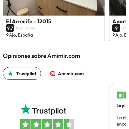
El Arrecife - 12015
Apart
9.7
9
11 opiniones
37 o
Ajo, España
Ajo, E
Opiniones sobre Amimir.com
Trustpilot
Amimir.com
La pla
La pl
encon