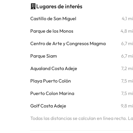
Lugares de interés
Castillo de San Miguel
4,1 m
Parque de los Monos
4,8 m
Centro de Arte y Congresos Magma
6,7 m
Parque Siam
6,7 m
Aqualand Costa Adeje
7,2 m
Playa Puerto Colón
7,5 m
Puerto Colon Marina
7,5 m
Golf Costa Adeje
9,8 m
Todas las distancias se calculan en línea recta. L