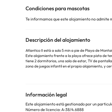
Condiciones para mascotas
Te informamos que este alojamiento no admite 
Descripción del alojamiento
Atlantico II está a solo 5 min a pie de Playa de Monta
Este alojamiento frente a la playa ofrece pista de tenis, parking privado gratis, 
tiene 2 dormitorios, una sala de estar, TV de pantall
zona de juegos infantil en el propio alojamiento, y cerca se puede practicar pesca. Playa de la Ballena está a 18 
km. El aeropuerto más cercano (Aeropuerto de Teneri
En este alojamiento no se pueden celebrar despedidas de soltero o soltera ni fiestas s
utilizar el apartado de peticiones especiales al hac
la reserva. Los huéspedes deberán mostrar un documen
peticiones especiales están sujetas a disponibilida
Información legal
Este alojamiento está gestionado por un particul
Algunos de los servicios detallados pueden ser de pag
Número de licencia: A-38/4.6888
cambios por parte del alojamiento. Si tienes dudas, 