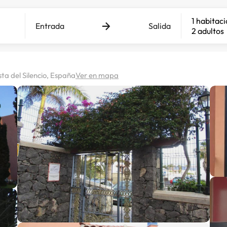
1 habitac
Entrada
Salida
2 adultos
sta del Silencio, España
Ver en mapa