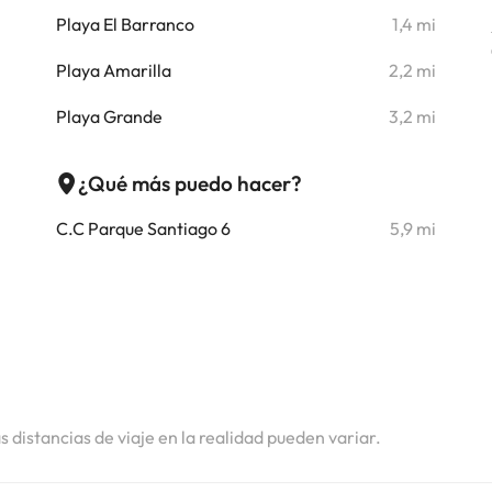
Playa El Barranco
1,4 mi
i
Playa Amarilla
2,2 mi
i
Playa Grande
3,2 mi
i
¿Qué más puedo hacer?
i
C.C Parque Santiago 6
5,9 mi
i
i
i
i
as distancias de viaje en la realidad pueden variar.