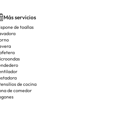
Más servicios
ispone de toallas
avadora
orno
evera
afetera
icroondas
endedero
entilador
ostadora
tensilios de cocina
ona de comedor
ogones