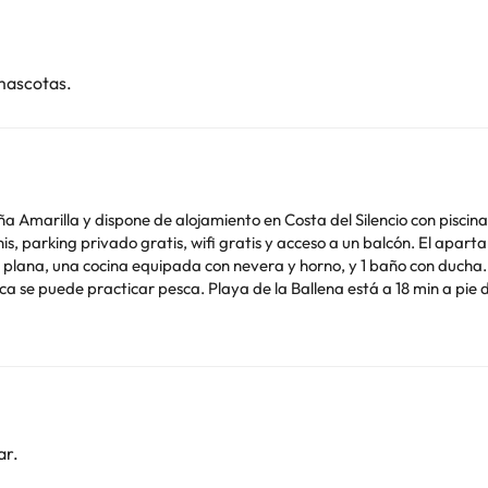
mascotas.
ña Amarilla y dispone de alojamiento en Costa del Silencio con piscin
wifi gratis y acceso a un balcón. El apartamento cuenta con terraza y vistas a la montaña, y
a plana, una cocina equipada con nevera y horno, y 1 baño con ducha. 
min a pie del alojamiento, y Playa de Los Colmenares está a 2,3
fe Sur) está a 12 km.
imilares. Informa a con antelación de tu hora prevista de llegada. Para ello, puedes
er la reserva o ponerte en contacto directamente con el alojamiento.
to de identidad válido y una tarjeta de crédito al realizar el regis
d y pueden comportar suplementos. Gestionado por un particular
ar.
o. Puedes consultar sus tarifas directamente en el establecimiento. 
contáctanos.