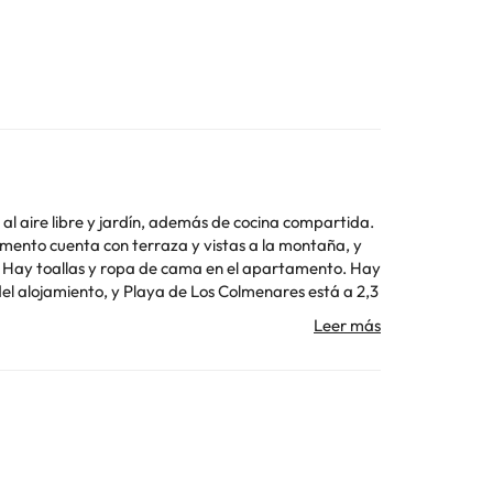
a al aire libre y jardín, además de cocina compartida.
Hay toallas y ropa de cama en el apartamento. Hay
 Los datos de contacto aparecen en la confirmación de
tro de entrada. Ten en cuenta que todas las
Toda la información de esta ficha está sujeta a