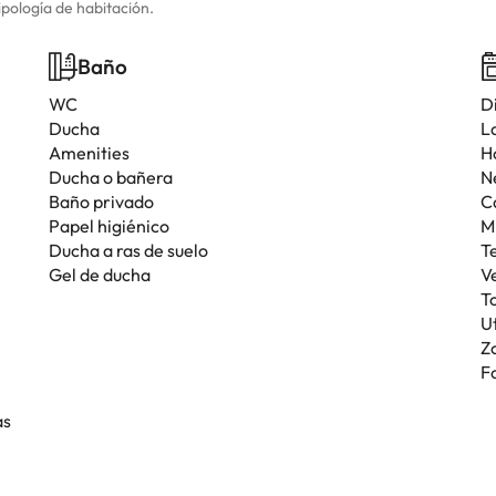
ipología de habitación.
Baño
WC
D
Ducha
L
Amenities
H
Ducha o bañera
N
Baño privado
C
Papel higiénico
M
Ducha a ras de suelo
T
Gel de ducha
V
T
U
Z
F
as